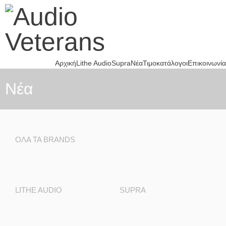
Αρχική
Lithe Audio
Supra
Νέα
Τιμοκατάλογοι
Επικοινωνία
Nέα
ΌΛΑ ΤΑ BRANDS
LITHE AUDIO
SUPRA