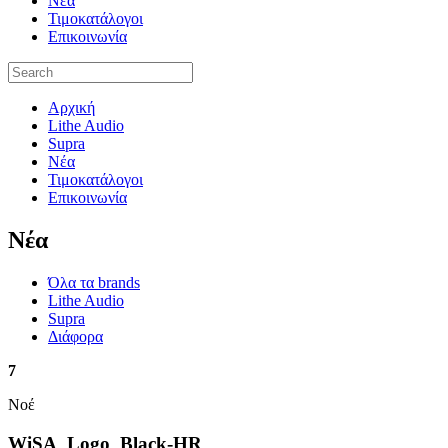
Νέα
Τιμοκατάλογοι
Επικοινωνία
Αρχική
Lithe Audio
Supra
Νέα
Τιμοκατάλογοι
Επικοινωνία
Nέα
Όλα τα brands
Lithe Audio
Supra
Διάφορα
7
Νοέ
WiSA_Logo_Black-HR