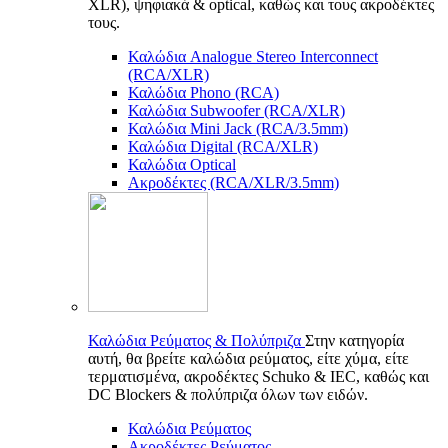
XLR), ψηφιακά & optical, καθώς και τους ακροδέκτες
τους.
Καλώδια Analogue Stereo Interconnect
(RCA/XLR)
Καλώδια Phono (RCA)
Καλώδια Subwoofer (RCA/XLR)
Καλώδια Mini Jack (RCA/3.5mm)
Καλώδια Digital (RCA/XLR)
Καλώδια Optical
Ακροδέκτες (RCA/XLR/3.5mm)
Καλώδια Ρεύματος & Πολύπριζα
Στην κατηγορία
αυτή, θα βρείτε καλώδια ρεύματος, είτε χύμα, είτε
τερματισμένα, ακροδέκτες Schuko & IEC, καθώς και
DC Blockers & πολύπριζα όλων των ειδών.
Καλώδια Ρεύματος
Ακροδέκτες Ρεύματος