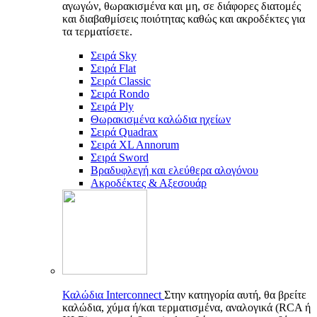
αγωγών, θωρακισμένα και μη, σε διάφορες διατομές
και διαβαθμίσεις ποιότητας καθώς και ακροδέκτες για
τα τερματίσετε.
Σειρά Sky
Σειρά Flat
Σειρά Classic
Σειρά Rondo
Σειρά Ply
Θωρακισμένα καλώδια ηχείων
Σειρά Quadrax
Σειρά XL Annorum
Σειρά Sword
Βραδυφλεγή και ελεύθερα αλογόνου
Ακροδέκτες & Αξεσουάρ
Καλώδια Interconnect
Στην κατηγορία αυτή, θα βρείτε
καλώδια, χύμα ή/και τερματισμένα, αναλογικά (RCA ή