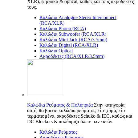
XLR), ψηφιακά & optical, καθώς και τους ακροδέκτες
τους.
Καλώδια Analogue Stereo Interconnect
(RCA/XLR)
Καλώδια Phono (RCA)
Καλώδια Subwoofer (RCA/XLR)
Καλώδια Mini Jack (RCA/3.5mm)
Καλώδια Digital (RCA/XLR)
Καλώδια Optical
Ακροδέκτες (RCA/XLR/3.5mm)
Καλώδια Ρεύματος & Πολύπριζα
Στην κατηγορία
αυτή, θα βρείτε καλώδια ρεύματος, είτε χύμα, είτε
τερματισμένα, ακροδέκτες Schuko & IEC, καθώς και
DC Blockers & πολύπριζα όλων των ειδών.
Καλώδια Ρεύματος
Ακροδέκτες Ρεύματος