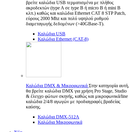
βρείτε καλώδια USB τερματισμένα με πλήθος
ακροδεκτών (type A σε type B ή micro B ή mini B
κλπ.) καθώς και καλώδια Ethernet CAT 8 STP Patch,
εύρους 2000 Mhz και πολύ υψηλού ρυθμού
διαμεταγωγής δεδομένων (>40GBase-T).
Καλώδια USB
Καλώδια Ethernet (CAT-8)
Καλώδια DMX & Μικροφωνικά
Στην κατηγορία αυτή,
θα βρείτε καλώδια DMX για χρήση Pro Stage, Studio
& έλεγχο φώτων σκηνής, καθώς και μικροφωνικά/line
καλώδια 2/4/8 αγωγών με προδιαγραφές βραδείας
καύσης.
Καλώδια DMX-512A
Καλώδια Μικροφωνικά