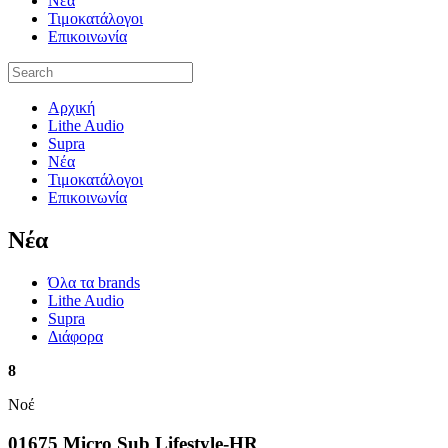
Νέα
Τιμοκατάλογοι
Επικοινωνία
Αρχική
Lithe Audio
Supra
Νέα
Τιμοκατάλογοι
Επικοινωνία
Nέα
Όλα τα brands
Lithe Audio
Supra
Διάφορα
8
Νοέ
01675 Micro Sub Lifestyle-HR