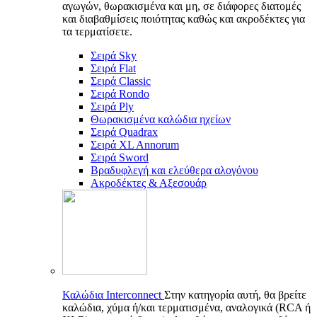
αγωγών, θωρακισμένα και μη, σε διάφορες διατομές
και διαβαθμίσεις ποιότητας καθώς και ακροδέκτες για
τα τερματίσετε.
Σειρά Sky
Σειρά Flat
Σειρά Classic
Σειρά Rondo
Σειρά Ply
Θωρακισμένα καλώδια ηχείων
Σειρά Quadrax
Σειρά XL Annorum
Σειρά Sword
Βραδυφλεγή και ελεύθερα αλογόνου
Ακροδέκτες & Αξεσουάρ
Καλώδια Interconnect
Στην κατηγορία αυτή, θα βρείτε
καλώδια, χύμα ή/και τερματισμένα, αναλογικά (RCA ή