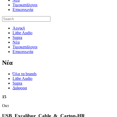
Νέα
Τιμοκατάλογοι
Επικοινωνία
Αρχική
Lithe Audio
Supra
Νέα
Τιμοκατάλογοι
Επικοινωνία
Nέα
Όλα τα brands
Lithe Audio
Supra
Διάφορα
15
Οκτ
USB_Excalibur_Cable_&_Carton-HR