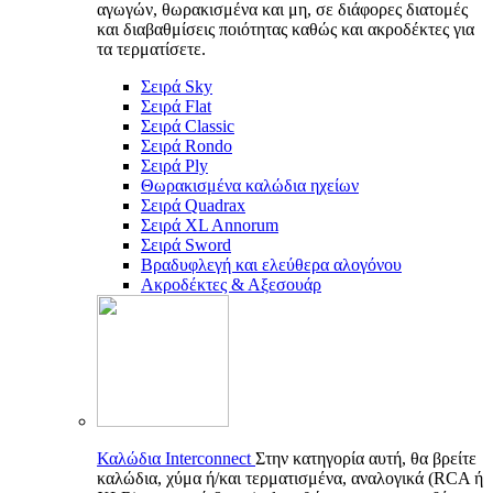
αγωγών, θωρακισμένα και μη, σε διάφορες διατομές
και διαβαθμίσεις ποιότητας καθώς και ακροδέκτες για
τα τερματίσετε.
Σειρά Sky
Σειρά Flat
Σειρά Classic
Σειρά Rondo
Σειρά Ply
Θωρακισμένα καλώδια ηχείων
Σειρά Quadrax
Σειρά XL Annorum
Σειρά Sword
Βραδυφλεγή και ελεύθερα αλογόνου
Ακροδέκτες & Αξεσουάρ
Καλώδια Interconnect
Στην κατηγορία αυτή, θα βρείτε
καλώδια, χύμα ή/και τερματισμένα, αναλογικά (RCA ή