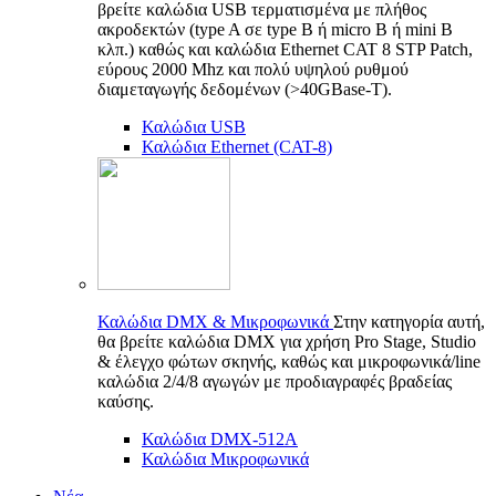
βρείτε καλώδια USB τερματισμένα με πλήθος
ακροδεκτών (type A σε type B ή micro B ή mini B
κλπ.) καθώς και καλώδια Ethernet CAT 8 STP Patch,
εύρους 2000 Mhz και πολύ υψηλού ρυθμού
διαμεταγωγής δεδομένων (>40GBase-T).
Καλώδια USB
Καλώδια Ethernet (CAT-8)
Καλώδια DMX & Μικροφωνικά
Στην κατηγορία αυτή,
θα βρείτε καλώδια DMX για χρήση Pro Stage, Studio
& έλεγχο φώτων σκηνής, καθώς και μικροφωνικά/line
καλώδια 2/4/8 αγωγών με προδιαγραφές βραδείας
καύσης.
Καλώδια DMX-512A
Καλώδια Μικροφωνικά