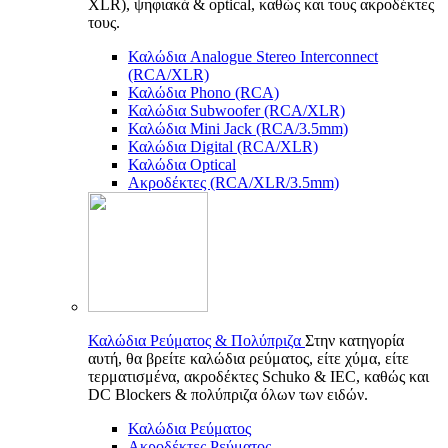
XLR), ψηφιακά & optical, καθώς και τους ακροδέκτες
τους.
Καλώδια Analogue Stereo Interconnect
(RCA/XLR)
Καλώδια Phono (RCA)
Καλώδια Subwoofer (RCA/XLR)
Καλώδια Mini Jack (RCA/3.5mm)
Καλώδια Digital (RCA/XLR)
Καλώδια Optical
Ακροδέκτες (RCA/XLR/3.5mm)
Καλώδια Ρεύματος & Πολύπριζα
Στην κατηγορία
αυτή, θα βρείτε καλώδια ρεύματος, είτε χύμα, είτε
τερματισμένα, ακροδέκτες Schuko & IEC, καθώς και
DC Blockers & πολύπριζα όλων των ειδών.
Καλώδια Ρεύματος
Ακροδέκτες Ρεύματος