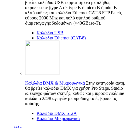
βρείτε καλώδια USB τερματισμένα με πλήθος
ακροδεκτών (type A σε type B ή micro B ή mini B
κλπ.) καθώς και καλώδια Ethernet CAT 8 STP Patch,
εύρους 2000 Mhz και πολύ υψηλού ρυθμού
διαμεταγωγής δεδομένων (>40GBase-T).
Καλώδια USB
Καλώδια Ethernet (CAT-8)
Καλώδια DMX & Μικροφωνικά
Στην κατηγορία αυτή,
θα βρείτε καλώδια DMX για χρήση Pro Stage, Studio
& έλεγχο φώτων σκηνής, καθώς και μικροφωνικά/line
καλώδια 2/4/8 αγωγών με προδιαγραφές βραδείας
καύσης.
Καλώδια DMX-512A
Καλώδια Μικροφωνικά