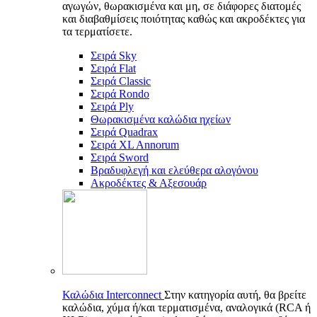
αγωγών, θωρακισμένα και μη, σε διάφορες διατομές
και διαβαθμίσεις ποιότητας καθώς και ακροδέκτες για
τα τερματίσετε.
Σειρά Sky
Σειρά Flat
Σειρά Classic
Σειρά Rondo
Σειρά Ply
Θωρακισμένα καλώδια ηχείων
Σειρά Quadrax
Σειρά XL Annorum
Σειρά Sword
Βραδυφλεγή και ελεύθερα αλογόνου
Ακροδέκτες & Αξεσουάρ
Καλώδια Interconnect
Στην κατηγορία αυτή, θα βρείτε
καλώδια, χύμα ή/και τερματισμένα, αναλογικά (RCA ή