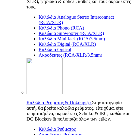
XLR), ψηφιακά & optical, καθώς και τους ακροδέκτες
τους.
Καλώδια Analogue Stereo Interconnect
(RCA/XLR)
Καλώδια Phono (RCA)
Καλώδια Subwoofer (RCA/XLR)
Καλώδια Mini Jack (RCA/3.5mm)
Καλώδια Digital (RCA/XLR)
Καλώδια Optical
Ακροδέκτες (RCA/XLR/3.5mm)
Καλώδια Ρεύματος & Πολύπριζα
Στην κατηγορία
αυτή, θα βρείτε καλώδια ρεύματος, είτε χύμα, είτε
τερματισμένα, ακροδέκτες Schuko & IEC, καθώς και
DC Blockers & πολύπριζα όλων των ειδών.
Καλώδια Ρεύματος
Ακροδέκτες Ρεύματος