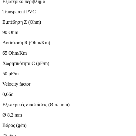
Εξωτερικό περίβλημα
Transparent PVC
Εμπέδηση Ζ (Ohm)
90 Ohm
Αντίσταση R (Ohm/Km)
65 Ohm/Km
Χωρητικότητα C (pF/m)
50 pF/m
Velocity factor
0,66c
Εξωτερικές διαστάσεις (Ø σε mm)
Ø 8,2 mm
Βάρος (g/m)
75 g/m