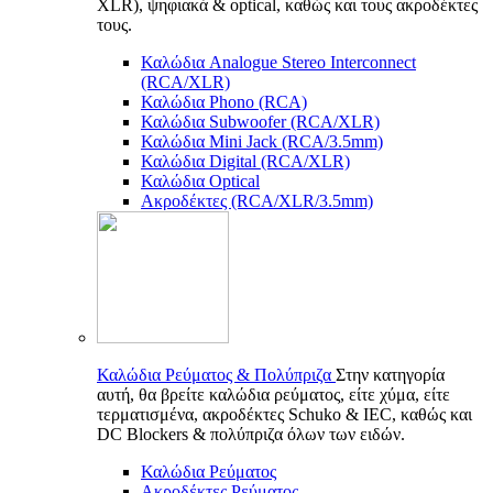
XLR), ψηφιακά & optical, καθώς και τους ακροδέκτες
τους.
Καλώδια Analogue Stereo Interconnect
(RCA/XLR)
Καλώδια Phono (RCA)
Καλώδια Subwoofer (RCA/XLR)
Καλώδια Mini Jack (RCA/3.5mm)
Καλώδια Digital (RCA/XLR)
Καλώδια Optical
Ακροδέκτες (RCA/XLR/3.5mm)
Καλώδια Ρεύματος & Πολύπριζα
Στην κατηγορία
αυτή, θα βρείτε καλώδια ρεύματος, είτε χύμα, είτε
τερματισμένα, ακροδέκτες Schuko & IEC, καθώς και
DC Blockers & πολύπριζα όλων των ειδών.
Καλώδια Ρεύματος
Ακροδέκτες Ρεύματος