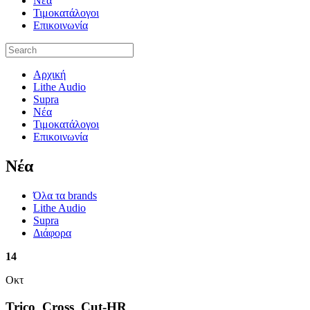
Νέα
Τιμοκατάλογοι
Επικοινωνία
Αρχική
Lithe Audio
Supra
Νέα
Τιμοκατάλογοι
Επικοινωνία
Nέα
Όλα τα brands
Lithe Audio
Supra
Διάφορα
14
Οκτ
Trico_Cross_Cut-HR