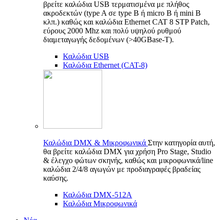
βρείτε καλώδια USB τερματισμένα με πλήθος
ακροδεκτών (type A σε type B ή micro B ή mini B
κλπ.) καθώς και καλώδια Ethernet CAT 8 STP Patch,
εύρους 2000 Mhz και πολύ υψηλού ρυθμού
διαμεταγωγής δεδομένων (>40GBase-T).
Καλώδια USB
Καλώδια Ethernet (CAT-8)
Καλώδια DMX & Μικροφωνικά
Στην κατηγορία αυτή,
θα βρείτε καλώδια DMX για χρήση Pro Stage, Studio
& έλεγχο φώτων σκηνής, καθώς και μικροφωνικά/line
καλώδια 2/4/8 αγωγών με προδιαγραφές βραδείας
καύσης.
Καλώδια DMX-512A
Καλώδια Μικροφωνικά