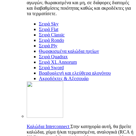
αγωγών, θωρακισμένα και μη, σε διάφορες διατομές
και διαβαθμίσεις ποιότητας καθώς και ακροδέκτες για
τα τερματίσετε.
Σειρά Sky
Σειρά Flat
Σειρά Classic
Σειρά Rondo
Σειρά Ply
Θωρακισμένα καλώδια ηχείων
Σειρά Quadrax
Σειρά XL Annorum
Σειρά Sword
Βραδυφλεγή και ελεύθερα αλογόνου
Ακροδέκτες & Αξεσουάρ
Καλώδια Interconnect
Στην κατηγορία αυτή, θα βρείτε
καλώδια, χύμα ή/και τερματισμένα, αναλογικά (RCA ή