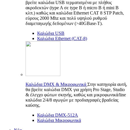
βρείτε καλώδια USB τερματισμένα με πλήθος
ακροδεκτών (type A σε type B ή micro B ή mini B
κλπ.) καθώς και καλώδια Ethernet CAT 8 STP Patch,
εύρους 2000 Mhz και πολύ υψηλού ρυθμού
διαμεταγωγής δεδομένων (>40GBase-T).
Καλώδια USB
Καλώδια Ethernet (CAT-8)
Καλώδια DMX & Μικροφωνικά
Στην κατηγορία αυτή,
θα βρείτε καλώδια DMX για χρήση Pro Stage, Studio
& έλεγχο φώτων σκηνής, καθώς και μικροφωνικά/line
καλώδια 2/4/8 αγωγών με προδιαγραφές βραδείας
καύσης.
Καλώδια DMX-512A
Καλώδια Μικροφωνικά