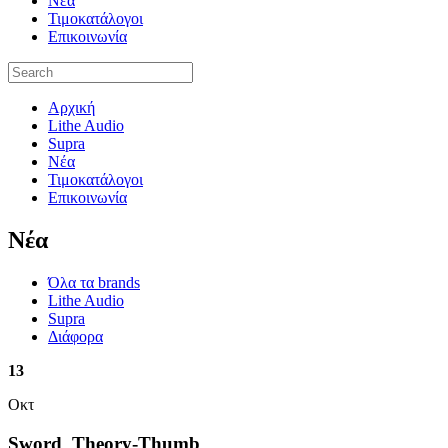
Νέα
Τιμοκατάλογοι
Επικοινωνία
Αρχική
Lithe Audio
Supra
Νέα
Τιμοκατάλογοι
Επικοινωνία
Nέα
Όλα τα brands
Lithe Audio
Supra
Διάφορα
13
Οκτ
Sword_Theory-Thumb