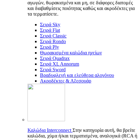
αγωγών, θωρακισμένα και μη, σε διάφορες διατομές
και διαβαθμίσεις ποιότητας καθώς και ακροδέκτες για
τα τερματίσετε.
Σειρά Sky
Σειρά Flat
Σειρά Classic
Σειρά Rondo
Σειρά Ply
Θωρακισμένα καλώδια ηχείων
Σειρά Quadrax
Σειρά XL Annorum
Σειρά Sword
Βραδυφλεγή και ελεύθερα αλογόνου
Ακροδέκτες & Αξεσουάρ
Καλώδια Interconnect
Στην κατηγορία αυτή, θα βρείτε
καλώδια, χύμα ή/και τερματισμένα, αναλογικά (RCA ή