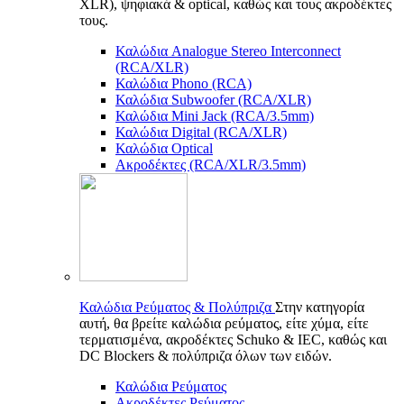
XLR), ψηφιακά & optical, καθώς και τους ακροδέκτες
τους.
Καλώδια Analogue Stereo Interconnect
(RCA/XLR)
Καλώδια Phono (RCA)
Καλώδια Subwoofer (RCA/XLR)
Καλώδια Mini Jack (RCA/3.5mm)
Καλώδια Digital (RCA/XLR)
Καλώδια Optical
Ακροδέκτες (RCA/XLR/3.5mm)
Καλώδια Ρεύματος & Πολύπριζα
Στην κατηγορία
αυτή, θα βρείτε καλώδια ρεύματος, είτε χύμα, είτε
τερματισμένα, ακροδέκτες Schuko & IEC, καθώς και
DC Blockers & πολύπριζα όλων των ειδών.
Καλώδια Ρεύματος
Ακροδέκτες Ρεύματος