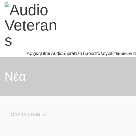
Αρχική
Lithe Audio
Supra
Νέα
Τιμοκατάλογοι
Επικοινωνία
Nέα
ΌΛΑ ΤΑ BRANDS