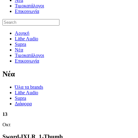
Νέα
Τιμοκατάλογοι
Επικοινωνία
Αρχική
Lithe Audio
Supra
Νέα
Τιμοκατάλογοι
Επικοινωνία
Nέα
Όλα τα brands
Lithe Audio
Supra
Διάφορα
13
Οκτ
Sword-IXLR_1-Thumb