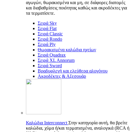
αγωγών, θωρακισμένα και μη, σε διάφορες διατομές
και διαβαθμίσεις ποιότητας καθώς και ακροδέκτες για
τα τερματίσετε.
Σειρά Sky
Σειρά Flat
Σειρά Classic
Σειρά Rondo
Σειρά Ply
Θωρακισμένα καλώδια ηχείων
Σειρά Quadrax
Σειρά XL Annorum
Σειρά Sword
Βραδυφλεγή και ελεύθερα αλογόνου
Ακροδέκτες & Αξεσουάρ
Καλώδια Interconnect
Στην κατηγορία αυτή, θα βρείτε
καλώδια, χύμα ή/και τερματισμένα, αναλογικά (RCA ή