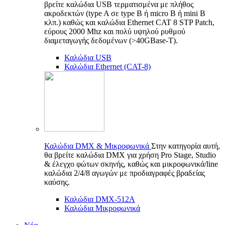
βρείτε καλώδια USB τερματισμένα με πλήθος
ακροδεκτών (type A σε type B ή micro B ή mini B
κλπ.) καθώς και καλώδια Ethernet CAT 8 STP Patch,
εύρους 2000 Mhz και πολύ υψηλού ρυθμού
διαμεταγωγής δεδομένων (>40GBase-T).
Καλώδια USB
Καλώδια Ethernet (CAT-8)
Καλώδια DMX & Μικροφωνικά
Στην κατηγορία αυτή,
θα βρείτε καλώδια DMX για χρήση Pro Stage, Studio
& έλεγχο φώτων σκηνής, καθώς και μικροφωνικά/line
καλώδια 2/4/8 αγωγών με προδιαγραφές βραδείας
καύσης.
Καλώδια DMX-512A
Καλώδια Μικροφωνικά