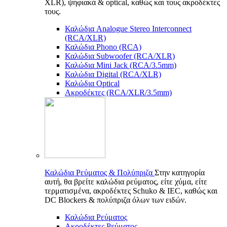
XLR), ψηφιακά & optical, καθώς και τους ακροδέκτες
τους.
Καλώδια Analogue Stereo Interconnect
(RCA/XLR)
Καλώδια Phono (RCA)
Καλώδια Subwoofer (RCA/XLR)
Καλώδια Mini Jack (RCA/3.5mm)
Καλώδια Digital (RCA/XLR)
Καλώδια Optical
Ακροδέκτες (RCA/XLR/3.5mm)
Καλώδια Ρεύματος & Πολύπριζα
Στην κατηγορία
αυτή, θα βρείτε καλώδια ρεύματος, είτε χύμα, είτε
τερματισμένα, ακροδέκτες Schuko & IEC, καθώς και
DC Blockers & πολύπριζα όλων των ειδών.
Καλώδια Ρεύματος
Ακροδέκτες Ρεύματος