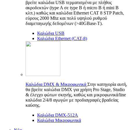
βρείτε καλώδια USB τερματισμένα με πλήθος
ακροδεκτών (type A σε type B ή micro B ή mini B
κλπ.) καθώς και καλώδια Ethernet CAT 8 STP Patch,
εύρους 2000 Mhz και πολύ υψηλού ρυθμού
διαμεταγωγής δεδομένων (>40GBase-T).
Καλώδια USB
Καλώδια Ethernet (CAT-8)
Καλώδια DMX & Μικροφωνικά
Στην κατηγορία αυτή,
θα βρείτε καλώδια DMX για χρήση Pro Stage, Studio
& έλεγχο φώτων σκηνής, καθώς και μικροφωνικά/line
καλώδια 2/4/8 αγωγών με προδιαγραφές βραδείας
καύσης.
Καλώδια DMX-512A
Καλώδια Μικροφωνικά