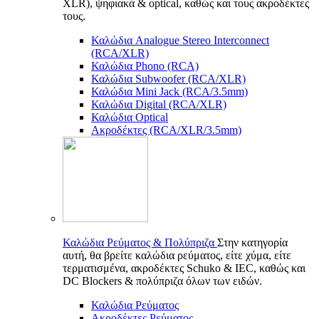
XLR), ψηφιακά & optical, καθώς και τους ακροδέκτες
τους.
Καλώδια Analogue Stereo Interconnect
(RCA/XLR)
Καλώδια Phono (RCA)
Καλώδια Subwoofer (RCA/XLR)
Καλώδια Mini Jack (RCA/3.5mm)
Καλώδια Digital (RCA/XLR)
Καλώδια Optical
Ακροδέκτες (RCA/XLR/3.5mm)
Καλώδια Ρεύματος & Πολύπριζα
Στην κατηγορία
αυτή, θα βρείτε καλώδια ρεύματος, είτε χύμα, είτε
τερματισμένα, ακροδέκτες Schuko & IEC, καθώς και
DC Blockers & πολύπριζα όλων των ειδών.
Καλώδια Ρεύματος
Ακροδέκτες Ρεύματος