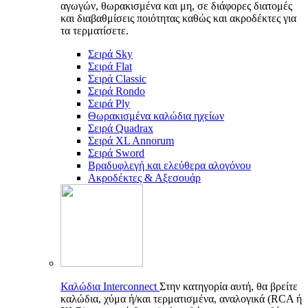
αγωγών, θωρακισμένα και μη, σε διάφορες διατομές
και διαβαθμίσεις ποιότητας καθώς και ακροδέκτες για
τα τερματίσετε.
Σειρά Sky
Σειρά Flat
Σειρά Classic
Σειρά Rondo
Σειρά Ply
Θωρακισμένα καλώδια ηχείων
Σειρά Quadrax
Σειρά XL Annorum
Σειρά Sword
Βραδυφλεγή και ελεύθερα αλογόνου
Ακροδέκτες & Αξεσουάρ
Καλώδια Interconnect
Στην κατηγορία αυτή, θα βρείτε
καλώδια, χύμα ή/και τερματισμένα, αναλογικά (RCA ή