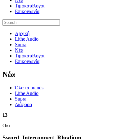
Νέα
Τιμοκατάλογοι
Επικοινωνία
Αρχική
Lithe Audio
Supra
Νέα
Τιμοκατάλογοι
Επικοινωνία
Nέα
Όλα τα brands
Lithe Audio
Supra
Διάφορα
13
Οκτ
Sword_Interconnect_Rhodium