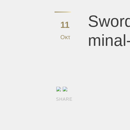
Sword
11
minal
Οκτ
SHARE