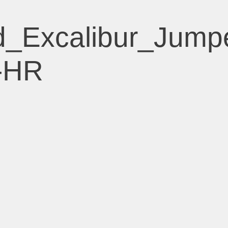
_Excalibur_Jump
-HR