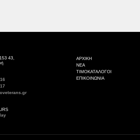
153 43,
ΑΡΧΙΚΉ
υή
ΝΈΑ
ΤΙΜΟΚΑΤΆΛΟΓΟΙ
ΕΠΙΚΟΙΝΩΝΊΑ
616
617
oveterans.gr
URS
day