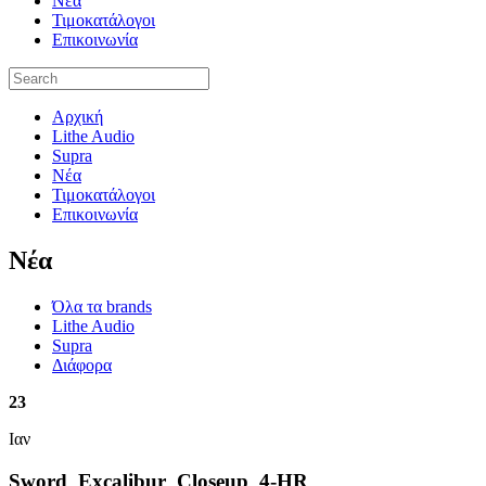
Νέα
Τιμοκατάλογοι
Επικοινωνία
Αρχική
Lithe Audio
Supra
Νέα
Τιμοκατάλογοι
Επικοινωνία
Nέα
Όλα τα brands
Lithe Audio
Supra
Διάφορα
23
Ιαν
Sword_Excalibur_Closeup_4-HR