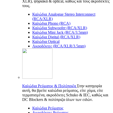
XLR), ψηφιακά & optical, καθώς και τους ακροδέκτες
τους.
Καλώδια Analogue Stereo Interconnect
(RCA/XLR)
Καλώδια Phono (RCA)
Καλώδια Subwoofer (RCA/XLR)
Καλώδια Mini Jack (RCA/3.5mm)
Καλώδια Digital (RCA/XLR)
Καλώδια Optical
Ακροδέκτες (RCA/XLR/3.5mm)
Καλώδια Ρεύματος & Πολύπριζα
Στην κατηγορία
αυτή, θα βρείτε καλώδια ρεύματος, είτε χύμα, είτε
τερματισμένα, ακροδέκτες Schuko & IEC, καθώς και
DC Blockers & πολύπριζα όλων των ειδών.
Καλώδια Ρεύματος
Ακροδέκτες Ρεύματος