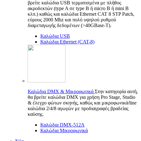
βρείτε καλώδια USB τερματισμένα με πλήθος
ακροδεκτών (type A σε type B ή micro B ή mini B
κλπ.) καθώς και καλώδια Ethernet CAT 8 STP Patch,
εύρους 2000 Mhz και πολύ υψηλού ρυθμού
διαμεταγωγής δεδομένων (>40GBase-T).
Καλώδια USB
Καλώδια Ethernet (CAT-8)
Καλώδια DMX & Μικροφωνικά
Στην κατηγορία αυτή,
θα βρείτε καλώδια DMX για χρήση Pro Stage, Studio
& έλεγχο φώτων σκηνής, καθώς και μικροφωνικά/line
καλώδια 2/4/8 αγωγών με προδιαγραφές βραδείας
καύσης.
Καλώδια DMX-512A
Καλώδια Μικροφωνικά