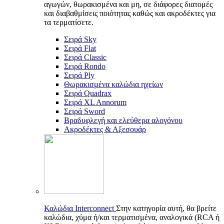
αγωγών, θωρακισμένα και μη, σε διάφορες διατομές
και διαβαθμίσεις ποιότητας καθώς και ακροδέκτες για
τα τερματίσετε.
Σειρά Sky
Σειρά Flat
Σειρά Classic
Σειρά Rondo
Σειρά Ply
Θωρακισμένα καλώδια ηχείων
Σειρά Quadrax
Σειρά XL Annorum
Σειρά Sword
Βραδυφλεγή και ελεύθερα αλογόνου
Ακροδέκτες & Αξεσουάρ
Καλώδια Interconnect
Στην κατηγορία αυτή, θα βρείτε
καλώδια, χύμα ή/και τερματισμένα, αναλογικά (RCA ή