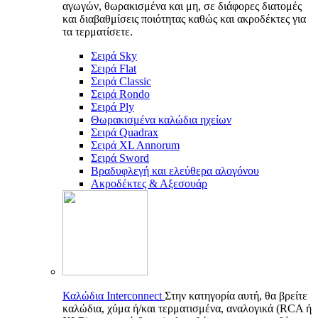
αγωγών, θωρακισμένα και μη, σε διάφορες διατομές
και διαβαθμίσεις ποιότητας καθώς και ακροδέκτες για
τα τερματίσετε.
Σειρά Sky
Σειρά Flat
Σειρά Classic
Σειρά Rondo
Σειρά Ply
Θωρακισμένα καλώδια ηχείων
Σειρά Quadrax
Σειρά XL Annorum
Σειρά Sword
Βραδυφλεγή και ελεύθερα αλογόνου
Ακροδέκτες & Αξεσουάρ
Καλώδια Interconnect
Στην κατηγορία αυτή, θα βρείτε
καλώδια, χύμα ή/και τερματισμένα, αναλογικά (RCA ή