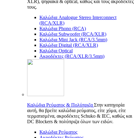
XLR), ψηφιακά & optical, καθώς και τους ακροδέκτες
τους.
Καλώδια Analogue Stereo Interconnect
(RCA/XLR)
Καλώδια Phono (RCA)
Καλώδια Subwoofer (RCA/XLR)
Καλώδια Mini Jack (RCA/3.5mm)
Καλώδια Digital (RCA/XLR)
Καλώδια Optical
Ακροδέκτες (RCA/XLR/3.5mm)
Καλώδια Ρεύματος & Πολύπριζα
Στην κατηγορία
αυτή, θα βρείτε καλώδια ρεύματος, είτε χύμα, είτε
τερματισμένα, ακροδέκτες Schuko & IEC, καθώς και
DC Blockers & πολύπριζα όλων των ειδών.
Καλώδια Ρεύματος
Ακροδέκτες Ρεύματος