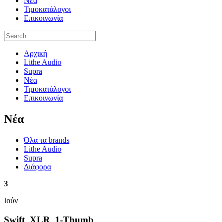
Νέα
Τιμοκατάλογοι
Επικοινωνία
Αρχική
Lithe Audio
Supra
Νέα
Τιμοκατάλογοι
Επικοινωνία
Nέα
Όλα τα brands
Lithe Audio
Supra
Διάφορα
3
Ιούν
Swift_XLR_1-Thumb