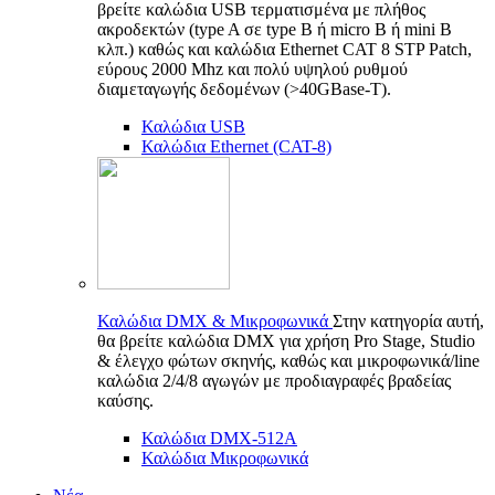
βρείτε καλώδια USB τερματισμένα με πλήθος
ακροδεκτών (type A σε type B ή micro B ή mini B
κλπ.) καθώς και καλώδια Ethernet CAT 8 STP Patch,
εύρους 2000 Mhz και πολύ υψηλού ρυθμού
διαμεταγωγής δεδομένων (>40GBase-T).
Καλώδια USB
Καλώδια Ethernet (CAT-8)
Καλώδια DMX & Μικροφωνικά
Στην κατηγορία αυτή,
θα βρείτε καλώδια DMX για χρήση Pro Stage, Studio
& έλεγχο φώτων σκηνής, καθώς και μικροφωνικά/line
καλώδια 2/4/8 αγωγών με προδιαγραφές βραδείας
καύσης.
Καλώδια DMX-512A
Καλώδια Μικροφωνικά