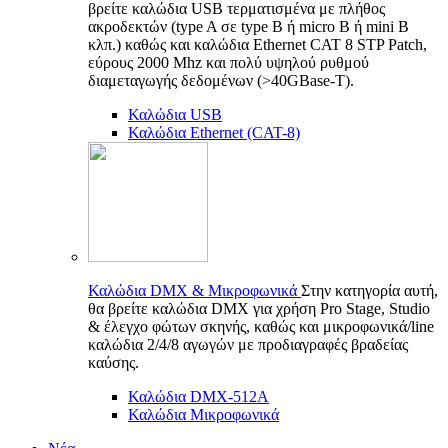
βρείτε καλώδια USB τερματισμένα με πλήθος
ακροδεκτών (type A σε type B ή micro B ή mini B
κλπ.) καθώς και καλώδια Ethernet CAT 8 STP Patch,
εύρους 2000 Mhz και πολύ υψηλού ρυθμού
διαμεταγωγής δεδομένων (>40GBase-T).
Καλώδια USB
Καλώδια Ethernet (CAT-8)
Καλώδια DMX & Μικροφωνικά
Στην κατηγορία αυτή,
θα βρείτε καλώδια DMX για χρήση Pro Stage, Studio
& έλεγχο φώτων σκηνής, καθώς και μικροφωνικά/line
καλώδια 2/4/8 αγωγών με προδιαγραφές βραδείας
καύσης.
Καλώδια DMX-512A
Καλώδια Μικροφωνικά