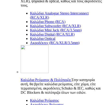
XLR), ψηφιακά & optical, καθώς και τους ακροδέκτες
τους.
Καλώδια Analogue Stereo Interconnect
(RCA/XLR)
Καλώδια Phono (RCA)
Καλώδια Subwoofer (RCA/XLR)
Καλώδια Mini Jack (RCA/3.5mm)
Καλώδια Digital (RCA/XLR)
Καλώδια Optical
Ακροδέκτες (RCA/XLR/3.5mm)
Καλώδια Ρεύματος & Πολύπριζα
Στην κατηγορία
αυτή, θα βρείτε καλώδια ρεύματος, είτε χύμα, είτε
τερματισμένα, ακροδέκτες Schuko & IEC, καθώς και
DC Blockers & πολύπριζα όλων των ειδών.
Καλώδια Ρεύματος
Ακροδέκτες Ρεύματος