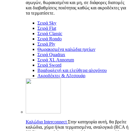
αγωγών, θωρακισμένα και μη, σε διάφορες διατομές
και διαβαθμίσεις ποιότητας καθώς και ακροδέκτες για
τα τερματίσετε.
Σειρά Sky
Σειρά Flat
Σειρά Classic
Σειρά Rondo
Σειρά Ply
Θωρακισμένα καλώδια ηχείων
Σειρά Quadrax
Σειρά XL Annorum
Σειρά Sword
Βραδυφλεγή και ελεύθερα αλογόνου
Ακροδέκτες & Αξεσουάρ
Καλώδια Interconnect
Στην κατηγορία αυτή, θα βρείτε
καλώδια, χύμα ή/και τερματισμένα, αναλογικά (RCA ή