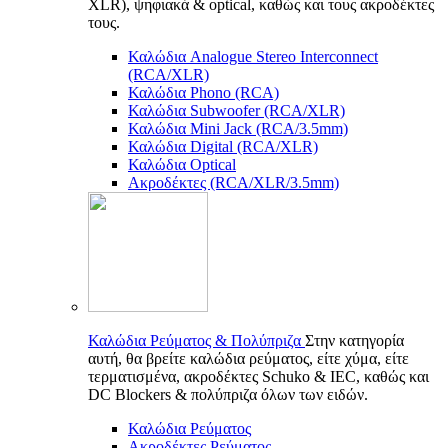
XLR), ψηφιακά & optical, καθώς και τους ακροδέκτες
τους.
Καλώδια Analogue Stereo Interconnect
(RCA/XLR)
Καλώδια Phono (RCA)
Καλώδια Subwoofer (RCA/XLR)
Καλώδια Mini Jack (RCA/3.5mm)
Καλώδια Digital (RCA/XLR)
Καλώδια Optical
Ακροδέκτες (RCA/XLR/3.5mm)
Καλώδια Ρεύματος & Πολύπριζα
Στην κατηγορία
αυτή, θα βρείτε καλώδια ρεύματος, είτε χύμα, είτε
τερματισμένα, ακροδέκτες Schuko & IEC, καθώς και
DC Blockers & πολύπριζα όλων των ειδών.
Καλώδια Ρεύματος
Ακροδέκτες Ρεύματος