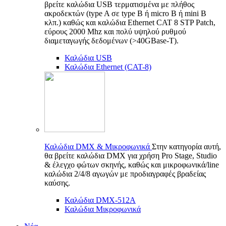
βρείτε καλώδια USB τερματισμένα με πλήθος
ακροδεκτών (type A σε type B ή micro B ή mini B
κλπ.) καθώς και καλώδια Ethernet CAT 8 STP Patch,
εύρους 2000 Mhz και πολύ υψηλού ρυθμού
διαμεταγωγής δεδομένων (>40GBase-T).
Καλώδια USB
Καλώδια Ethernet (CAT-8)
Καλώδια DMX & Μικροφωνικά
Στην κατηγορία αυτή,
θα βρείτε καλώδια DMX για χρήση Pro Stage, Studio
& έλεγχο φώτων σκηνής, καθώς και μικροφωνικά/line
καλώδια 2/4/8 αγωγών με προδιαγραφές βραδείας
καύσης.
Καλώδια DMX-512A
Καλώδια Μικροφωνικά