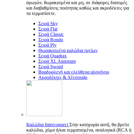
αγωγών, θωρακισμένα και μη, σε διάφορες διατομές
και διαβαθμίσεις ποιότητας καθώς και ακροδέκτες για
τα τερματίσετε.
Σειρά Sky
Σειρά Flat
Σειρά Classic
Σειρά Rondo
Σειρά Ply
Θωρακισμένα καλώδια ηχείων
Σειρά Quadrax
Σειρά XL Annorum
Σειρά Sword
Βραδυφλεγή και ελεύθερα αλογόνου
Ακροδέκτες & Αξεσουάρ
Καλώδια Interconnect
Στην κατηγορία αυτή, θα βρείτε
καλώδια, χύμα ή/και τερματισμένα, αναλογικά (RCA ή