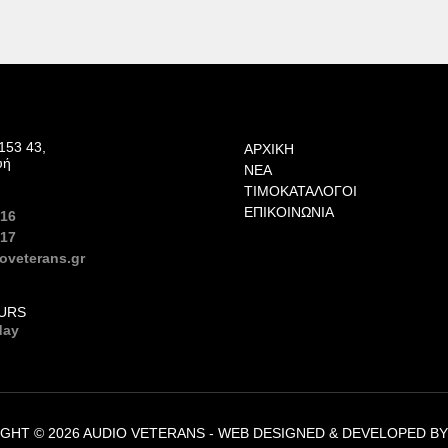
153 43,
ΑΡΧΙΚΗ
υή
ΝΕΑ
ΤΙΜΟΚΑΤΑΛΟΓΟΙ
ΕΠΙΚΟΙΝΩΝΙΑ
616
617
oveterans.gr
URS
day
GHT © 2026 AUDIO VETERANS -
WEB DESIGNED & DEVELOPED B