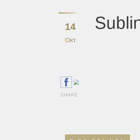
Subl
14
Οκτ
SHARE