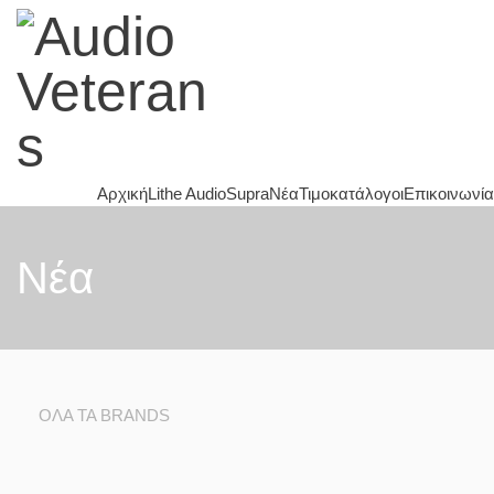
Αρχική
Lithe Audio
Supra
Νέα
Τιμοκατάλογοι
Επικοινωνία
Nέα
ΌΛΑ ΤΑ BRANDS