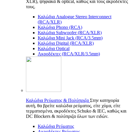
XLR), ψηφιακά & optical, καθώς και τους ακροδέκτες
τους.
Καλώδια Analogue Stereo Interconnect
(RCA/XLR)
Καλώδια Phono (RCA)
Καλώδια Subwoofer (RCA/XLR)
Καλώδια Mini Jack (RCA/3.5mm)
Καλώδια Digital (RCA/XLR)
Καλώδια Optical
Ακροδέκτες (RCA/XLR/3.5mm)
Καλώδια Ρεύματος & Πολύπριζα
Στην κατηγορία
αυτή, θα βρείτε καλώδια ρεύματος, είτε χύμα, είτε
τερματισμένα, ακροδέκτες Schuko & IEC, καθώς και
DC Blockers & πολύπριζα όλων των ειδών.
Καλώδια Ρεύματος
Ακροδέκτες Ρεύματος