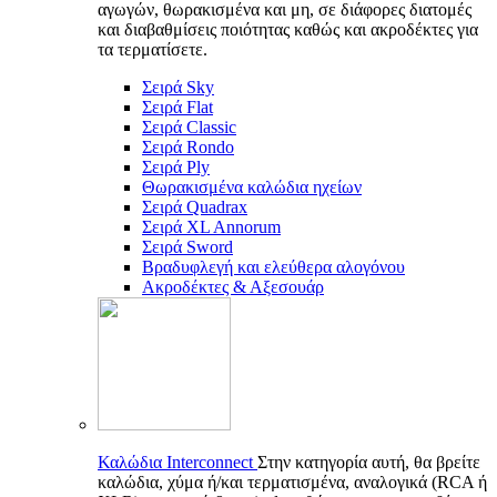
αγωγών, θωρακισμένα και μη, σε διάφορες διατομές
και διαβαθμίσεις ποιότητας καθώς και ακροδέκτες για
τα τερματίσετε.
Σειρά Sky
Σειρά Flat
Σειρά Classic
Σειρά Rondo
Σειρά Ply
Θωρακισμένα καλώδια ηχείων
Σειρά Quadrax
Σειρά XL Annorum
Σειρά Sword
Βραδυφλεγή και ελεύθερα αλογόνου
Ακροδέκτες & Αξεσουάρ
Καλώδια Interconnect
Στην κατηγορία αυτή, θα βρείτε
καλώδια, χύμα ή/και τερματισμένα, αναλογικά (RCA ή