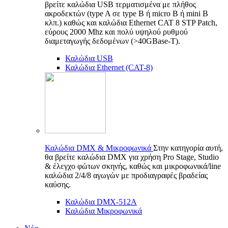
βρείτε καλώδια USB τερματισμένα με πλήθος
ακροδεκτών (type A σε type B ή micro B ή mini B
κλπ.) καθώς και καλώδια Ethernet CAT 8 STP Patch,
εύρους 2000 Mhz και πολύ υψηλού ρυθμού
διαμεταγωγής δεδομένων (>40GBase-T).
Καλώδια USB
Καλώδια Ethernet (CAT-8)
Καλώδια DMX & Μικροφωνικά
Στην κατηγορία αυτή,
θα βρείτε καλώδια DMX για χρήση Pro Stage, Studio
& έλεγχο φώτων σκηνής, καθώς και μικροφωνικά/line
καλώδια 2/4/8 αγωγών με προδιαγραφές βραδείας
καύσης.
Καλώδια DMX-512A
Καλώδια Μικροφωνικά