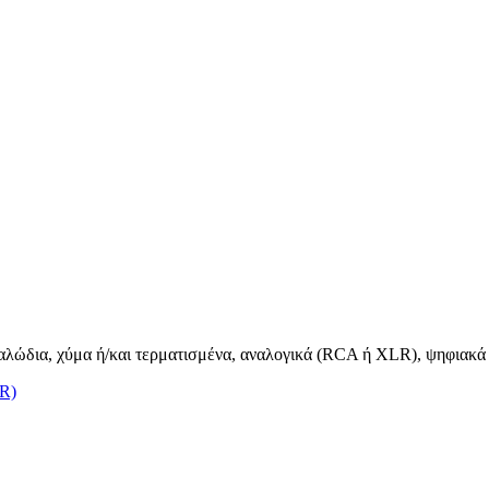
καλώδια, χύμα ή/και τερματισμένα, αναλογικά (RCA ή XLR), ψηφιακά &
LR)