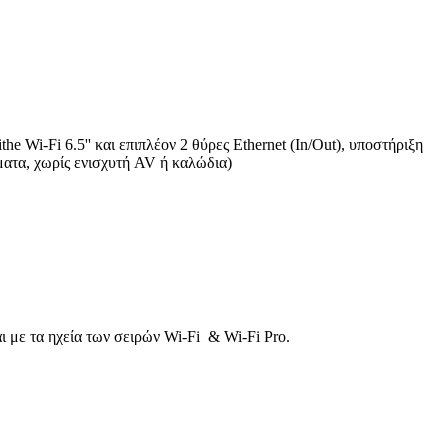
e Wi-Fi 6.5'' και επιπλέον 2 θύρες Ethernet (In/Out), υποστήριξη
ματα, χωρίς ενισχυτή AV ή καλώδια)
αι με τα ηχεία των σειρών Wi-Fi & Wi-Fi Pro.