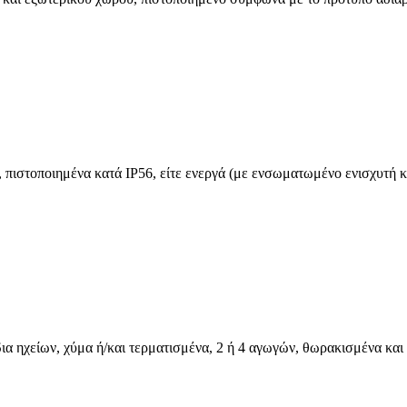
ιστοποιημένα κατά IP56, είτε ενεργά (με ενσωματωμένο ενισχυτή και
ια ηχείων, χύμα ή/και τερματισμένα, 2 ή 4 αγωγών, θωρακισμένα και 