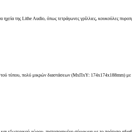
α ηχεία της Lithe Audio, όπως τετράγωνες γρίλλιες, κουκούλες πυρο
τού τύπου, πολύ μικρών διαστάσεων (ΜxΠxΥ: 174x174x188mm) με υπο
και εξωτερικού χώρου, πιστοποιημένο σύμφωνα με το πρότυπο αδιαβρο