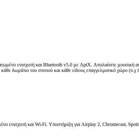
ατωμένο ενισχυτή και Bluetooth v5.0 με AptX. Απολαύστε μουσική α
α κάθε δωμάτιο του σπιτιού και κάθε είδους επαγγελματικό χώρο (π.χ
νο ενισχυτή και Wi-Fi. Υποστήριξη για Airplay 2, Chromecast, Spot