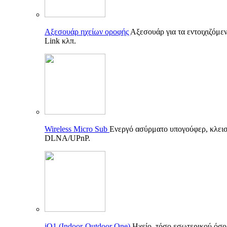
Αξεσουάρ ηχείων οροφής
Αξεσουάρ για τα εντοιχιζόμεν
Link κλπ.
Wireless Micro Sub
Ενεργό ασύρματο υπογούφερ, κλεισ
DLNA/UPnP.
iO1 (Indoor-Outdoor One)
Ηχείο, τόσο εσωτερικού όσο 