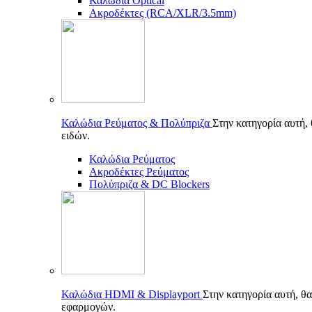
Καλώδια Optical
Ακροδέκτες (RCA/XLR/3.5mm)
Καλώδια Ρεύματος & Πολύπριζα
Στην κατηγορία αυτή,
ειδών.
Καλώδια Ρεύματος
Ακροδέκτες Ρεύματος
Πολύπριζα & DC Blockers
Καλώδια HDMI & Displayport
Στην κατηγορία αυτή, θα
εφαρμογών.