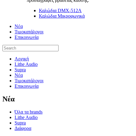
προδιαγραφές βραδείας καύσης.
Καλώδια DMX-512A
Καλώδια Μικροφωνικά
Νέα
Τιμοκατάλογοι
Επικοινωνία
Αρχική
Lithe Audio
Supra
Νέα
Τιμοκατάλογοι
Επικοινωνία
Nέα
Όλα τα brands
Lithe Audio
Supra
Διάφορα