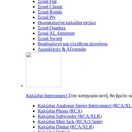
Σειρά Flat
Σειρά Classic
Σειρά Rondo
Σειρά Ply
Θωρακισμένα καλώδια ηχείων
Σειρά Quadrax
Σειρά XL Annorum
Σειρά Sword
Βραδυφλεγή και ελεύθερα αλογόνου
Ακροδέκτες & Αξεσουάρ
Καλώδια Interconnect
Στην κατηγορία αυτή, θα βρείτε 
Καλώδια Analogue Stereo Interconnect (RCA/X
Καλώδια Phono (RCA)
Καλώδια Subwoofer (RCA/XLR)
Καλώδια Mini Jack (RCA/3.5mm)
Καλώδια Digital (RCA/XLR)