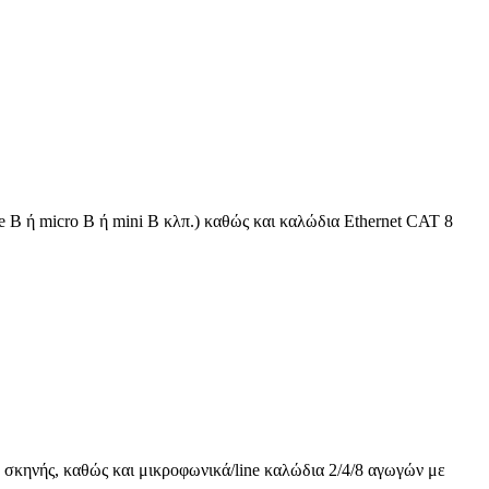
 B ή micro B ή mini B κλπ.) καθώς και καλώδια Ethernet CAT 8
 σκηνής, καθώς και μικροφωνικά/line καλώδια 2/4/8 αγωγών με