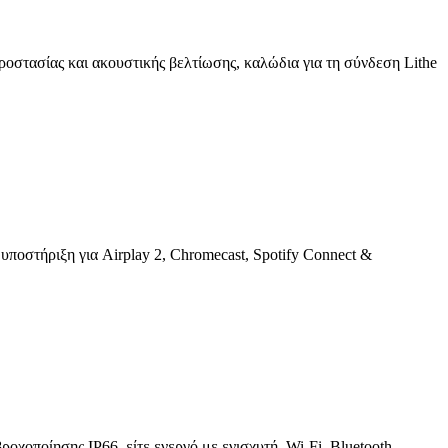
προστασίας και ακουστικής βελτίωσης, καλώδια για τη σύνδεση Lithe
στήριξη για Airplay 2, Chromecast, Spotify Connect &
χοποίησης IP66, είτε ενεργό με ενισχυτή, Wi-Fi, Bluetooth,