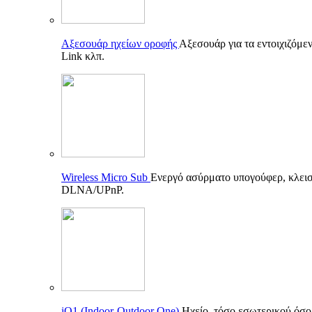
Αξεσουάρ ηχείων οροφής
Αξεσουάρ για τα εντοιχιζόμεν
Link κλπ.
Wireless Micro Sub
Ενεργό ασύρματο υπογούφερ, κλεισ
DLNA/UPnP.
iO1 (Indoor-Outdoor One)
Ηχείο, τόσο εσωτερικού όσο 