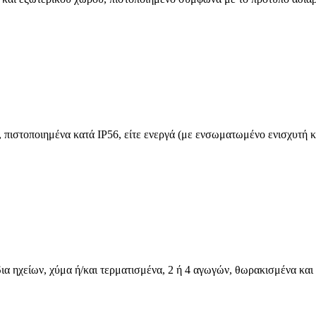
ιστοποιημένα κατά IP56, είτε ενεργά (με ενσωματωμένο ενισχυτή και
ια ηχείων, χύμα ή/και τερματισμένα, 2 ή 4 αγωγών, θωρακισμένα και 