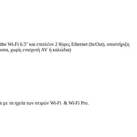
e Wi-Fi 6.5'' και επιπλέον 2 θύρες Ethernet (In/Out), υποστήριξη
ματα, χωρίς ενισχυτή AV ή καλώδια)
αι με τα ηχεία των σειρών Wi-Fi & Wi-Fi Pro.