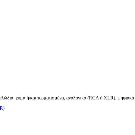
καλώδια, χύμα ή/και τερματισμένα, αναλογικά (RCA ή XLR), ψηφιακά &
LR)