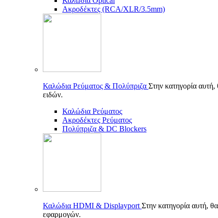
Καλώδια Optical
Ακροδέκτες (RCA/XLR/3.5mm)
Καλώδια Ρεύματος & Πολύπριζα
Στην κατηγορία αυτή,
ειδών.
Καλώδια Ρεύματος
Ακροδέκτες Ρεύματος
Πολύπριζα & DC Blockers
Καλώδια HDMI & Displayport
Στην κατηγορία αυτή, θα
εφαρμογών.