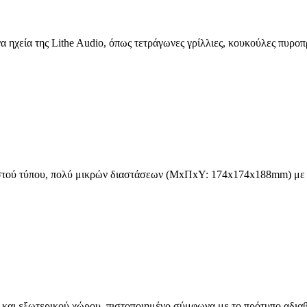
α ηχεία της Lithe Audio, όπως τετράγωνες γρίλλιες, κουκούλες πυρο
τού τύπου, πολύ μικρών διαστάσεων (ΜxΠxΥ: 174x174x188mm) με υπο
και εξωτερικού χώρου, πιστοποιημένο σύμφωνα με το πρότυπο αδιαβρο