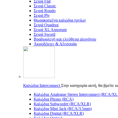
Σειρά Flat
Σειρά Classic
Σειρά Rondo
Σειρά Ply
Θωρακισμένα καλώδια ηχείων
Σειρά Quadrax
Σειρά XL Annorum
Σειρά Sword
Βραδυφλεγή και ελεύθερα αλογόνου
Ακροδέκτες & Αξεσουάρ
Καλώδια Interconnect
Στην κατηγορία αυτή, θα βρείτε 
Καλώδια Analogue Stereo Interconnect (RCA/X
Καλώδια Phono (RCA)
Καλώδια Subwoofer (RCA/XLR)
Καλώδια Mini Jack (RCA/3.5mm)
Καλώδια Digital (RCA/XLR)