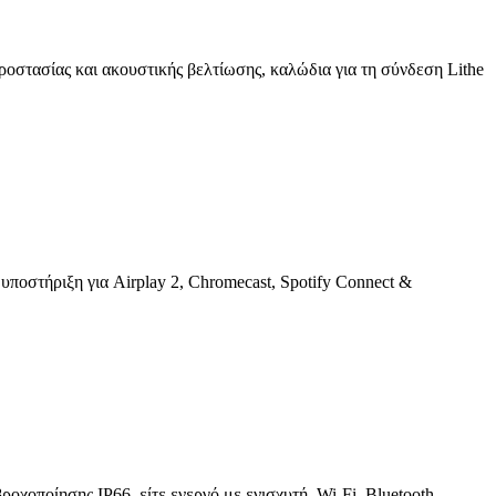
προστασίας και ακουστικής βελτίωσης, καλώδια για τη σύνδεση Lithe
στήριξη για Airplay 2, Chromecast, Spotify Connect &
χοποίησης IP66, είτε ενεργό με ενισχυτή, Wi-Fi, Bluetooth,