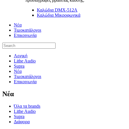
προδιαγραφές βραδείας καύσης.
Καλώδια DMX-512A
Καλώδια Μικροφωνικά
Νέα
Τιμοκατάλογοι
Επικοινωνία
Αρχική
Lithe Audio
Supra
Νέα
Τιμοκατάλογοι
Επικοινωνία
Nέα
Όλα τα brands
Lithe Audio
Supra
Διάφορα