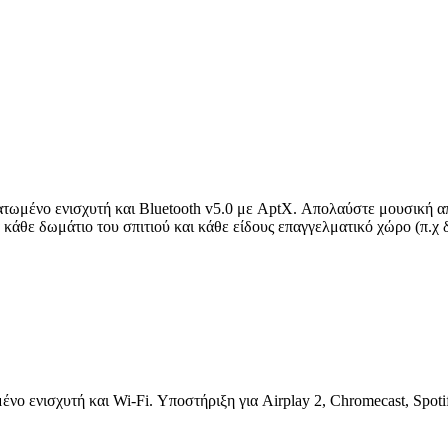
ατωμένο ενισχυτή και Bluetooth v5.0 με AptX. Απολαύστε μουσική α
α κάθε δωμάτιο του σπιτιού και κάθε είδους επαγγελματικό χώρο (π.χ
νο ενισχυτή και Wi-Fi. Υποστήριξη για Airplay 2, Chromecast, Spot