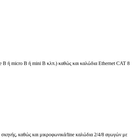
 B ή micro B ή mini B κλπ.) καθώς και καλώδια Ethernet CAT 8
 σκηνής, καθώς και μικροφωνικά/line καλώδια 2/4/8 αγωγών με