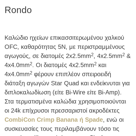
Rondo
Καλώδιο ηχείων επικασσιτερωμένου χαλκού
OFC, καθαρότητας 5Ν, με περιστραμμένους
2
2
αγωγούς, σε διατομές 2x2.5mm
, 4x2.5mm
&
2
2
4x4.0mm
. Οι διατομές 4x2.5mm
και
2
4x4.0mm
φέρουν επιπλέον σπειροειδή
διάταξη αγωγών Star Quad και ενδείκνυται για
διπλοκαλωδίωση (είτε Bi-Wire είτε Bi-Amp).
Στα τερματισμένα καλώδια χρησιμοποιούνται
οι 24k επίχρυσοι πρεσσαριστοί ακροδέκτες
CombiCon Crimp Banana ή Spade
, ενώ οι
συσκευασίες τους περιλαμβάνουν τόσο τις