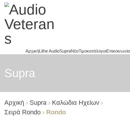
Αρχική
Lithe Audio
Supra
Νέα
Τιμοκατάλογοι
Επικοινωνία
Supra
Αρχική
›
Supra
›
Καλώδια Ηχείων
›
Σειρά Rondo
›
Rondo