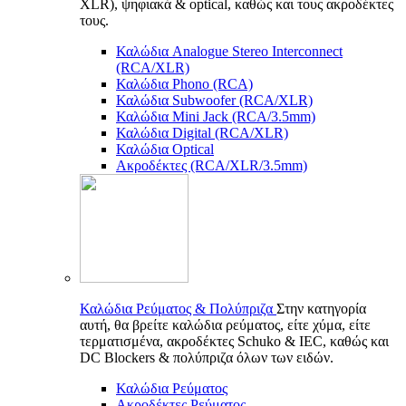
XLR), ψηφιακά & optical, καθώς και τους ακροδέκτες
τους.
Καλώδια Analogue Stereo Interconnect
(RCA/XLR)
Καλώδια Phono (RCA)
Καλώδια Subwoofer (RCA/XLR)
Καλώδια Mini Jack (RCA/3.5mm)
Καλώδια Digital (RCA/XLR)
Καλώδια Optical
Ακροδέκτες (RCA/XLR/3.5mm)
Καλώδια Ρεύματος & Πολύπριζα
Στην κατηγορία
αυτή, θα βρείτε καλώδια ρεύματος, είτε χύμα, είτε
τερματισμένα, ακροδέκτες Schuko & IEC, καθώς και
DC Blockers & πολύπριζα όλων των ειδών.
Καλώδια Ρεύματος
Ακροδέκτες Ρεύματος