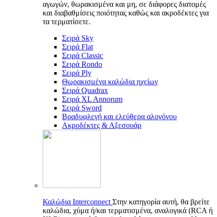
αγωγών, θωρακισμένα και μη, σε διάφορες διατομές
και διαβαθμίσεις ποιότητας καθώς και ακροδέκτες για
τα τερματίσετε.
Σειρά Sky
Σειρά Flat
Σειρά Classic
Σειρά Rondo
Σειρά Ply
Θωρακισμένα καλώδια ηχείων
Σειρά Quadrax
Σειρά XL Annorum
Σειρά Sword
Βραδυφλεγή και ελεύθερα αλογόνου
Ακροδέκτες & Αξεσουάρ
Καλώδια Interconnect
Στην κατηγορία αυτή, θα βρείτε
καλώδια, χύμα ή/και τερματισμένα, αναλογικά (RCA ή