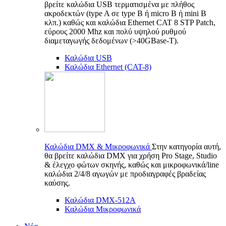
βρείτε καλώδια USB τερματισμένα με πλήθος
ακροδεκτών (type A σε type B ή micro B ή mini B
κλπ.) καθώς και καλώδια Ethernet CAT 8 STP Patch,
εύρους 2000 Mhz και πολύ υψηλού ρυθμού
διαμεταγωγής δεδομένων (>40GBase-T).
Καλώδια USB
Καλώδια Ethernet (CAT-8)
Καλώδια DMX & Μικροφωνικά
Στην κατηγορία αυτή,
θα βρείτε καλώδια DMX για χρήση Pro Stage, Studio
& έλεγχο φώτων σκηνής, καθώς και μικροφωνικά/line
καλώδια 2/4/8 αγωγών με προδιαγραφές βραδείας
καύσης.
Καλώδια DMX-512A
Καλώδια Μικροφωνικά