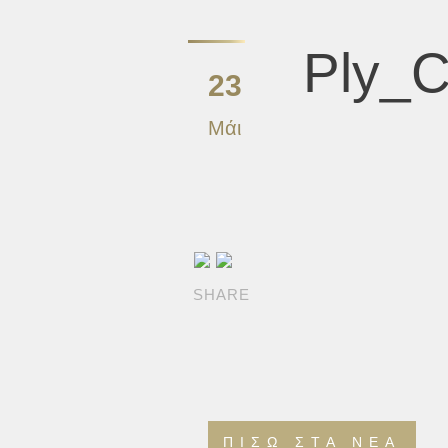
Ply_
23
Μάι
SHARE
ΠΊΣΩ ΣΤΑ ΝΈΑ