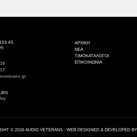
153 43,
ΑΡΧΙΚΉ
υή
ΝΈΑ
ΤΙΜΟΚΑΤΆΛΟΓΟΙ
ΕΠΙΚΟΙΝΩΝΊΑ
616
617
oveterans.gr
URS
day
GHT © 2026 AUDIO VETERANS -
WEB DESIGNED & DEVELOPED B