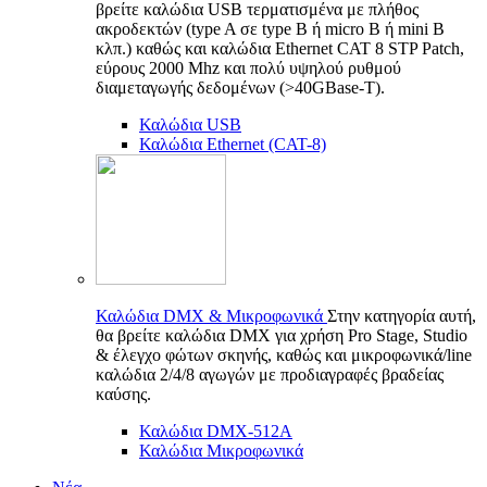
βρείτε καλώδια USB τερματισμένα με πλήθος
ακροδεκτών (type A σε type B ή micro B ή mini B
κλπ.) καθώς και καλώδια Ethernet CAT 8 STP Patch,
εύρους 2000 Mhz και πολύ υψηλού ρυθμού
διαμεταγωγής δεδομένων (>40GBase-T).
Καλώδια USB
Καλώδια Ethernet (CAT-8)
Καλώδια DMX & Μικροφωνικά
Στην κατηγορία αυτή,
θα βρείτε καλώδια DMX για χρήση Pro Stage, Studio
& έλεγχο φώτων σκηνής, καθώς και μικροφωνικά/line
καλώδια 2/4/8 αγωγών με προδιαγραφές βραδείας
καύσης.
Καλώδια DMX-512A
Καλώδια Μικροφωνικά