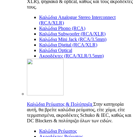
XLR), ψηφιακά & optical, καθώς και τους ακροδέκτες
τους.
Καλώδια Analogue Stereo Interconnect
(RCA/XLR)
Καλώδια Phono (RCA)
Καλώδια Subwoofer (RCA/XLR)
Καλώδια Mini Jack (RCA/3.5mm)
Καλώδια Digital (RCA/XLR)
Καλώδια Optical
Ακροδέκτες (RCA/XLR/3.5mm)
Καλώδια Ρεύματος & Πολύπριζα
Στην κατηγορία
αυτή, θα βρείτε καλώδια ρεύματος, είτε χύμα, είτε
τερματισμένα, ακροδέκτες Schuko & IEC, καθώς και
DC Blockers & πολύπριζα όλων των ειδών.
Καλώδια Ρεύματος
Ακροδέκτες Ρεύματος