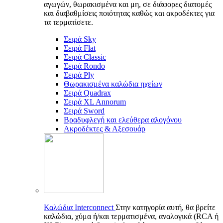
αγωγών, θωρακισμένα και μη, σε διάφορες διατομές
και διαβαθμίσεις ποιότητας καθώς και ακροδέκτες για
τα τερματίσετε.
Σειρά Sky
Σειρά Flat
Σειρά Classic
Σειρά Rondo
Σειρά Ply
Θωρακισμένα καλώδια ηχείων
Σειρά Quadrax
Σειρά XL Annorum
Σειρά Sword
Βραδυφλεγή και ελεύθερα αλογόνου
Ακροδέκτες & Αξεσουάρ
Καλώδια Interconnect
Στην κατηγορία αυτή, θα βρείτε
καλώδια, χύμα ή/και τερματισμένα, αναλογικά (RCA ή