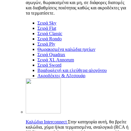
αγωγών, θωρακισμένα και μη, σε διάφορες διατομές
και διαβαθμίσεις ποιότητας καθώς και ακροδέκτες για
τα τερματίσετε.
Σειρά Sky
Σειρά Flat
Σειρά Classic
Σειρά Rondo
Σειρά Ply
Θωρακισμένα καλώδια ηχείων
Σειρά Quadrax
Σειρά XL Annorum
Σειρά Sword
Βραδυφλεγή και ελεύθερα αλογόνου
Ακροδέκτες & Αξεσουάρ
Καλώδια Interconnect
Στην κατηγορία αυτή, θα βρείτε
καλώδια, χύμα ή/και τερματισμένα, αναλογικά (RCA ή