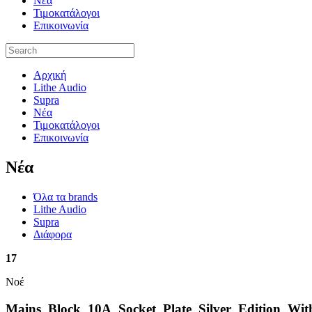
Νέα
Τιμοκατάλογοι
Επικοινωνία
Αρχική
Lithe Audio
Supra
Νέα
Τιμοκατάλογοι
Επικοινωνία
Nέα
Όλα τα brands
Lithe Audio
Supra
Διάφορα
17
Νοέ
Mains_Block_10A_Socket_Plate_Silver_Edition_Wit