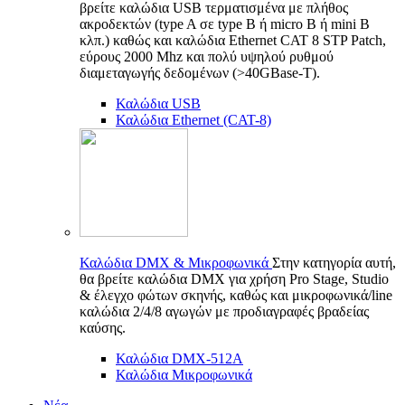
βρείτε καλώδια USB τερματισμένα με πλήθος
ακροδεκτών (type A σε type B ή micro B ή mini B
κλπ.) καθώς και καλώδια Ethernet CAT 8 STP Patch,
εύρους 2000 Mhz και πολύ υψηλού ρυθμού
διαμεταγωγής δεδομένων (>40GBase-T).
Καλώδια USB
Καλώδια Ethernet (CAT-8)
Καλώδια DMX & Μικροφωνικά
Στην κατηγορία αυτή,
θα βρείτε καλώδια DMX για χρήση Pro Stage, Studio
& έλεγχο φώτων σκηνής, καθώς και μικροφωνικά/line
καλώδια 2/4/8 αγωγών με προδιαγραφές βραδείας
καύσης.
Καλώδια DMX-512A
Καλώδια Μικροφωνικά