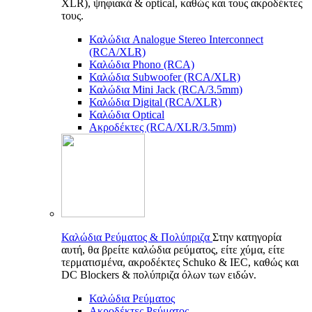
XLR), ψηφιακά & optical, καθώς και τους ακροδέκτες
τους.
Καλώδια Analogue Stereo Interconnect
(RCA/XLR)
Καλώδια Phono (RCA)
Καλώδια Subwoofer (RCA/XLR)
Καλώδια Mini Jack (RCA/3.5mm)
Καλώδια Digital (RCA/XLR)
Καλώδια Optical
Ακροδέκτες (RCA/XLR/3.5mm)
Καλώδια Ρεύματος & Πολύπριζα
Στην κατηγορία
αυτή, θα βρείτε καλώδια ρεύματος, είτε χύμα, είτε
τερματισμένα, ακροδέκτες Schuko & IEC, καθώς και
DC Blockers & πολύπριζα όλων των ειδών.
Καλώδια Ρεύματος
Ακροδέκτες Ρεύματος