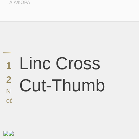
ΔΙΑΦΟΡΑ
Linc Cross
1
2
Cut-Thumb
Ν
οέ