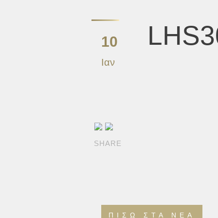
LHS3
10
Ιαν
SHARE
ΠΊΣΩ ΣΤΑ ΝΈΑ