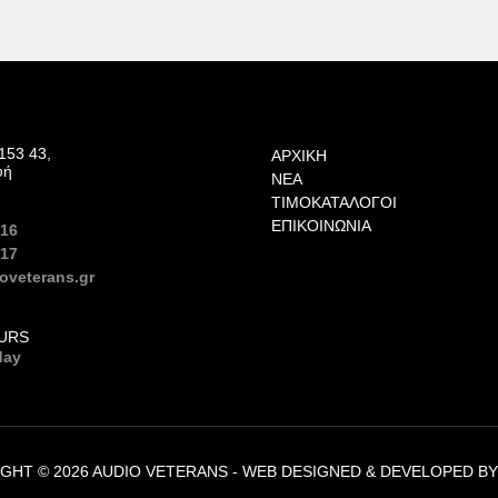
153 43,
ΑΡΧΙΚΉ
υή
ΝΈΑ
ΤΙΜΟΚΑΤΆΛΟΓΟΙ
ΕΠΙΚΟΙΝΩΝΊΑ
616
617
oveterans.gr
URS
day
GHT © 2026 AUDIO VETERANS -
WEB DESIGNED & DEVELOPED B