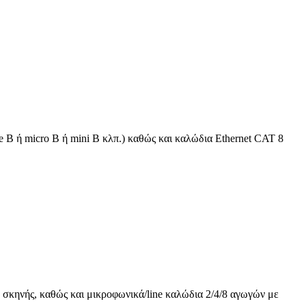
 B ή micro B ή mini B κλπ.) καθώς και καλώδια Ethernet CAT 8
 σκηνής, καθώς και μικροφωνικά/line καλώδια 2/4/8 αγωγών με