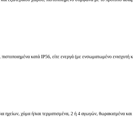
ιστοποιημένα κατά IP56, είτε ενεργά (με ενσωματωμένο ενισχυτή και
ια ηχείων, χύμα ή/και τερματισμένα, 2 ή 4 αγωγών, θωρακισμένα και 