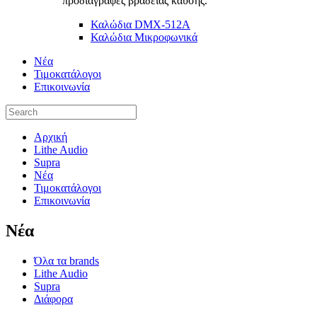
προδιαγραφές βραδείας καύσης.
Καλώδια DMX-512A
Καλώδια Μικροφωνικά
Νέα
Τιμοκατάλογοι
Επικοινωνία
Αρχική
Lithe Audio
Supra
Νέα
Τιμοκατάλογοι
Επικοινωνία
Nέα
Όλα τα brands
Lithe Audio
Supra
Διάφορα