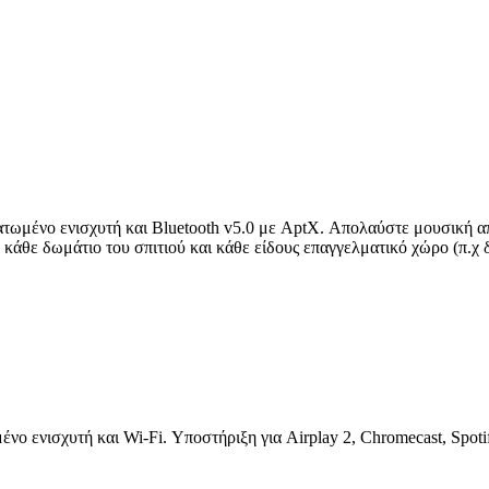
ατωμένο ενισχυτή και Bluetooth v5.0 με AptX. Απολαύστε μουσική α
α κάθε δωμάτιο του σπιτιού και κάθε είδους επαγγελματικό χώρο (π.χ
νο ενισχυτή και Wi-Fi. Υποστήριξη για Airplay 2, Chromecast, Spot