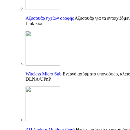
Αξεσουάρ ηχείων οροφής
Αξεσουάρ για τα εντοιχιζόμεν
Link κλπ.
Wireless Micro Sub
Ενεργό ασύρματο υπογούφερ, κλεισ
DLNA/UPnP.
iO1 (Indoor-Outdoor One)
Ηχείο, τόσο εσωτερικού όσο 