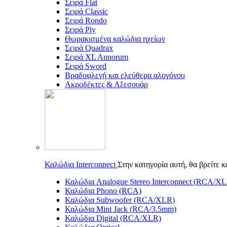
Σειρά Flat
Σειρά Classic
Σειρά Rondo
Σειρά Ply
Θωρακισμένα καλώδια ηχείων
Σειρά Quadrax
Σειρά XL Annorum
Σειρά Sword
Βραδυφλεγή και ελεύθερα αλογόνου
Ακροδέκτες & Αξεσουάρ
Καλώδια Interconnect
Στην κατηγορία αυτή, θα βρείτε 
Καλώδια Analogue Stereo Interconnect (RCA/X
Καλώδια Phono (RCA)
Καλώδια Subwoofer (RCA/XLR)
Καλώδια Mini Jack (RCA/3.5mm)
Καλώδια Digital (RCA/XLR)