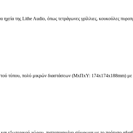
α ηχεία της Lithe Audio, όπως τετράγωνες γρίλλιες, κουκούλες πυρο
τού τύπου, πολύ μικρών διαστάσεων (ΜxΠxΥ: 174x174x188mm) με υπο
και εξωτερικού χώρου, πιστοποιημένο σύμφωνα με το πρότυπο αδιαβρο