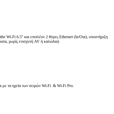
e Wi-Fi 6.5'' και επιπλέον 2 θύρες Ethernet (In/Out), υποστήριξη
ματα, χωρίς ενισχυτή AV ή καλώδια)
αι με τα ηχεία των σειρών Wi-Fi & Wi-Fi Pro.