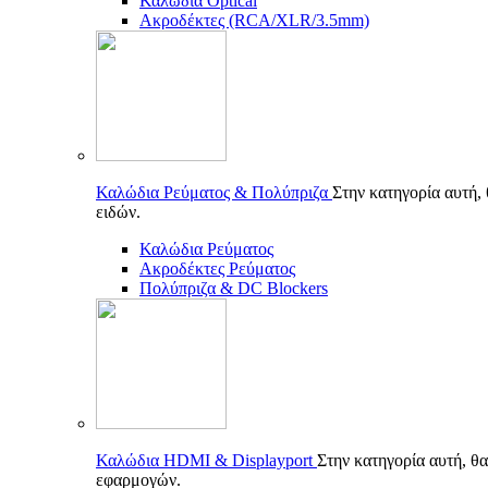
Καλώδια Optical
Ακροδέκτες (RCA/XLR/3.5mm)
Καλώδια Ρεύματος & Πολύπριζα
Στην κατηγορία αυτή,
ειδών.
Καλώδια Ρεύματος
Ακροδέκτες Ρεύματος
Πολύπριζα & DC Blockers
Καλώδια HDMI & Displayport
Στην κατηγορία αυτή, θα
εφαρμογών.