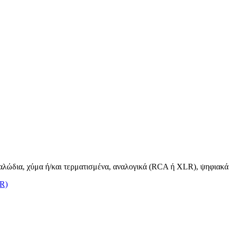
καλώδια, χύμα ή/και τερματισμένα, αναλογικά (RCA ή XLR), ψηφιακά &
LR)