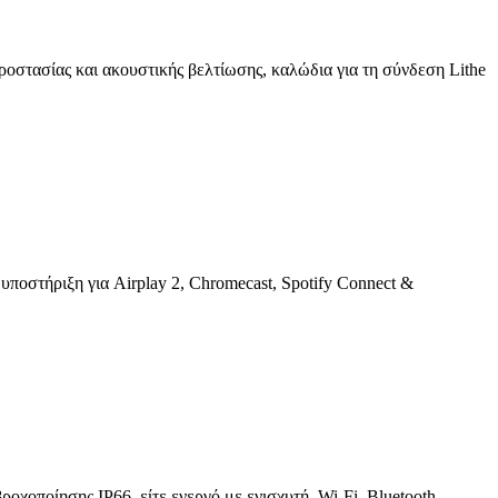
προστασίας και ακουστικής βελτίωσης, καλώδια για τη σύνδεση Lithe
στήριξη για Airplay 2, Chromecast, Spotify Connect &
χοποίησης IP66, είτε ενεργό με ενισχυτή, Wi-Fi, Bluetooth,