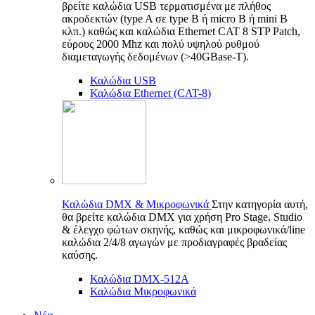
βρείτε καλώδια USB τερματισμένα με πλήθος
ακροδεκτών (type A σε type B ή micro B ή mini B
κλπ.) καθώς και καλώδια Ethernet CAT 8 STP Patch,
εύρους 2000 Mhz και πολύ υψηλού ρυθμού
διαμεταγωγής δεδομένων (>40GBase-T).
Καλώδια USB
Καλώδια Ethernet (CAT-8)
Καλώδια DMX & Μικροφωνικά
Στην κατηγορία αυτή,
θα βρείτε καλώδια DMX για χρήση Pro Stage, Studio
& έλεγχο φώτων σκηνής, καθώς και μικροφωνικά/line
καλώδια 2/4/8 αγωγών με προδιαγραφές βραδείας
καύσης.
Καλώδια DMX-512A
Καλώδια Μικροφωνικά