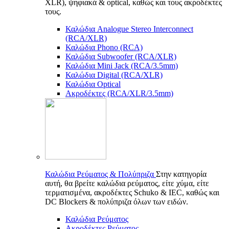
XLR), ψηφιακά & optical, καθώς και τους ακροδέκτες
τους.
Καλώδια Analogue Stereo Interconnect
(RCA/XLR)
Καλώδια Phono (RCA)
Καλώδια Subwoofer (RCA/XLR)
Καλώδια Mini Jack (RCA/3.5mm)
Καλώδια Digital (RCA/XLR)
Καλώδια Optical
Ακροδέκτες (RCA/XLR/3.5mm)
Καλώδια Ρεύματος & Πολύπριζα
Στην κατηγορία
αυτή, θα βρείτε καλώδια ρεύματος, είτε χύμα, είτε
τερματισμένα, ακροδέκτες Schuko & IEC, καθώς και
DC Blockers & πολύπριζα όλων των ειδών.
Καλώδια Ρεύματος
Ακροδέκτες Ρεύματος