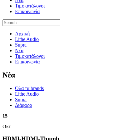
Νέα
Τιμοκατάλογοι
Επικοινωνία
Αρχική
Lithe Audio
Supra
Νέα
Τιμοκατάλογοι
Επικοινωνία
Nέα
Όλα τα brands
Lithe Audio
Supra
Διάφορα
15
Οκτ
HDMI-HDMI-Thumb