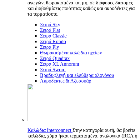
αγωγών, θωρακισμένα και μη, σε διάφορες διατομές
και διαβαθμίσεις ποιότητας καθώς και ακροδέκτες για
τα τερματίσετε.
Σειρά Sky
Σειρά Flat
Σειρά Classic
Σειρά Rondo
Σειρά Ply
Θωρακισμένα καλώδια ηχείων
Σειρά Quadrax
Σειρά XL Annorum
Σειρά Sword
Βραδυφλεγή και ελεύθερα αλογόνου
Ακροδέκτες & Αξεσουάρ
Καλώδια Interconnect
Στην κατηγορία αυτή, θα βρείτε
καλώδια, χύμα ή/και τερματισμένα, αναλογικά (RCA ή