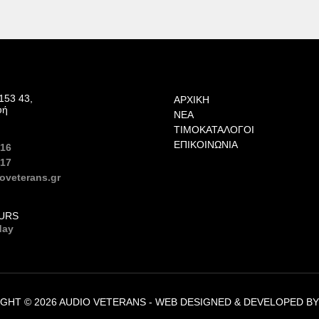
153 43,
ΑΡΧΙΚΉ
υή
ΝΈΑ
ΤΙΜΟΚΑΤΆΛΟΓΟΙ
ΕΠΙΚΟΙΝΩΝΊΑ
616
617
oveterans.gr
URS
day
GHT © 2026 AUDIO VETERANS -
WEB DESIGNED & DEVELOPED B