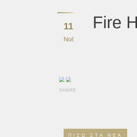
Fire 
11
Νοέ
SHARE
ΠΊΣΩ ΣΤΑ ΝΈΑ