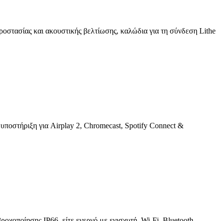
προστασίας και ακουστικής βελτίωσης, καλώδια για τη σύνδεση Lithe
στήριξη για Airplay 2, Chromecast, Spotify Connect &
χοποίησης IP66, είτε ενεργό με ενισχυτή, Wi-Fi, Bluetooth,