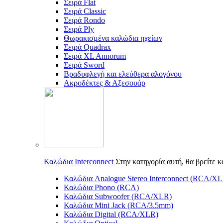
Σειρά Flat
Σειρά Classic
Σειρά Rondo
Σειρά Ply
Θωρακισμένα καλώδια ηχείων
Σειρά Quadrax
Σειρά XL Annorum
Σειρά Sword
Βραδυφλεγή και ελεύθερα αλογόνου
Ακροδέκτες & Αξεσουάρ
Καλώδια Interconnect
Στην κατηγορία αυτή, θα βρείτε 
Καλώδια Analogue Stereo Interconnect (RCA/X
Καλώδια Phono (RCA)
Καλώδια Subwoofer (RCA/XLR)
Καλώδια Mini Jack (RCA/3.5mm)
Καλώδια Digital (RCA/XLR)