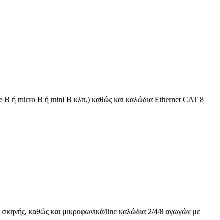
 B ή micro B ή mini B κλπ.) καθώς και καλώδια Ethernet CAT 8
 σκηνής, καθώς και μικροφωνικά/line καλώδια 2/4/8 αγωγών με