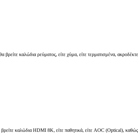
 θα βρείτε καλώδια ρεύματος, είτε χύμα, είτε τερματισμένα, ακροδέ
 βρείτε καλώδια HDMI 8K, είτε παθητικά, είτε AOC (Optical), καθώς 