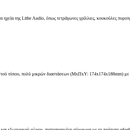
α ηχεία της Lithe Audio, όπως τετράγωνες γρίλλιες, κουκούλες πυρο
τού τύπου, πολύ μικρών διαστάσεων (ΜxΠxΥ: 174x174x188mm) με υπο
και εξωτερικού χώρου, πιστοποιημένο σύμφωνα με το πρότυπο αδιαβρο