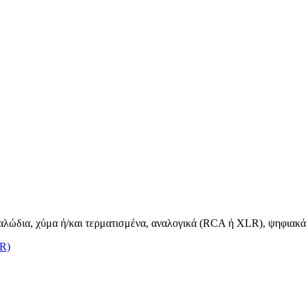
καλώδια, χύμα ή/και τερματισμένα, αναλογικά (RCA ή XLR), ψηφιακά &
LR)