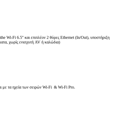
e Wi-Fi 6.5'' και επιπλέον 2 θύρες Ethernet (In/Out), υποστήριξη
ματα, χωρίς ενισχυτή AV ή καλώδια)
αι με τα ηχεία των σειρών Wi-Fi & Wi-Fi Pro.