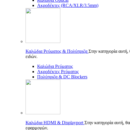
Καλώδια Optical
Ακροδέκτες (RCA/XLR/3.5mm)
Καλώδια Ρεύματος & Πολύπριζα
Στην κατηγορία αυτή,
ειδών.
Καλώδια Ρεύματος
Ακροδέκτες Ρεύματος
Πολύπριζα & DC Blockers
Καλώδια HDMI & Displayport
Στην κατηγορία αυτή, θα
εφαρμογών.