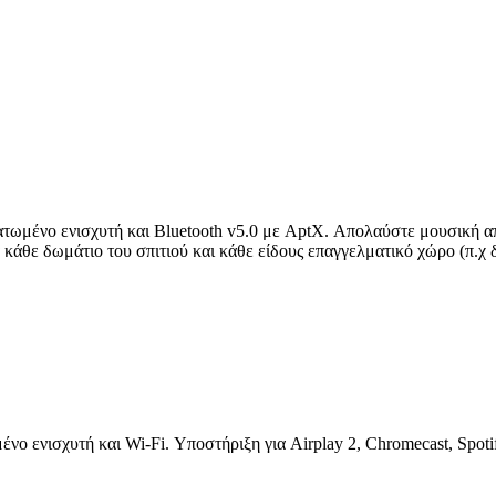
ατωμένο ενισχυτή και Bluetooth v5.0 με AptX. Απολαύστε μουσική α
α κάθε δωμάτιο του σπιτιού και κάθε είδους επαγγελματικό χώρο (π.χ
νο ενισχυτή και Wi-Fi. Υποστήριξη για Airplay 2, Chromecast, Spot