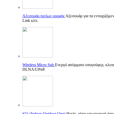
Αξεσουάρ ηχείων οροφής
Αξεσουάρ για τα εντοιχιζόμεν
Link κλπ.
Wireless Micro Sub
Ενεργό ασύρματο υπογούφερ, κλεισ
DLNA/UPnP.
iO1 (Indoor-Outdoor One)
Ηχείο, τόσο εσωτερικού όσο 