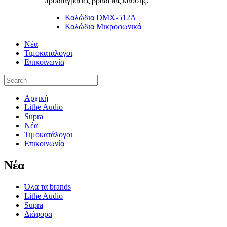
προδιαγραφές βραδείας καύσης.
Καλώδια DMX-512A
Καλώδια Μικροφωνικά
Νέα
Τιμοκατάλογοι
Επικοινωνία
Αρχική
Lithe Audio
Supra
Νέα
Τιμοκατάλογοι
Επικοινωνία
Nέα
Όλα τα brands
Lithe Audio
Supra
Διάφορα