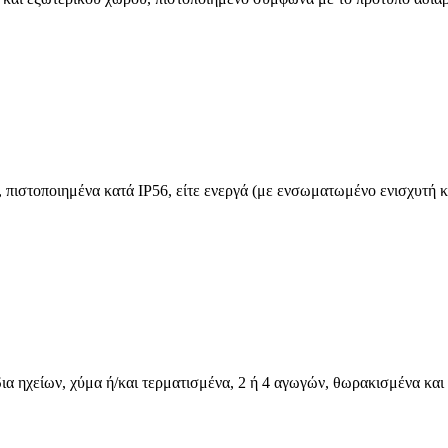
ιστοποιημένα κατά IP56, είτε ενεργά (με ενσωματωμένο ενισχυτή και
ια ηχείων, χύμα ή/και τερματισμένα, 2 ή 4 αγωγών, θωρακισμένα και 