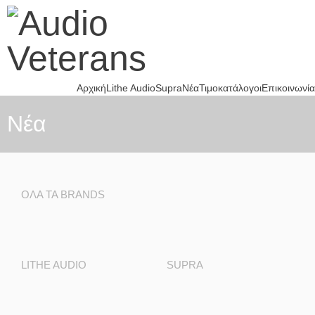
Αρχική
Lithe Audio
Supra
Νέα
Τιμοκατάλογοι
Επικοινωνία
Nέα
ΌΛΑ ΤΑ BRANDS
LITHE AUDIO
SUPRA