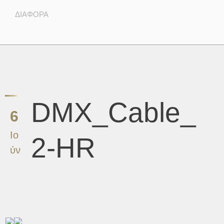
ΔΙΆΦΟΡΑ
DMX_Cable_
6
Ιο
2-HR
ύν