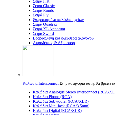
Σειρά Flat
Σειρά Classic
Σειρά Rondo
Σειρά Ply
Θωρακισμένα καλώδια ηχείων
Σειρά Quadrax
Σειρά XL Annorum
Σειρά Sword
Βραδυφλεγή και ελεύθερα αλογόνου
Ακροδέκτες & Αξεσουάρ
Καλώδια Interconnect
Στην κατηγορία αυτή, θα βρείτε 
Καλώδια Analogue Stereo Interconnect (RCA/X
Καλώδια Phono (RCA)
Καλώδια Subwoofer (RCA/XLR)
Καλώδια Mini Jack (RCA/3.5mm)
Καλώδια Digital (RCA/XLR)