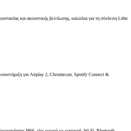
προστασίας και ακουστικής βελτίωσης, καλώδια για τη σύνδεση Lithe
στήριξη για Airplay 2, Chromecast, Spotify Connect &
χοποίησης IP66, είτε ενεργό με ενισχυτή, Wi-Fi, Bluetooth,