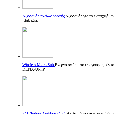
Αξεσουάρ ηχείων οροφής
Αξεσουάρ για τα εντοιχιζόμεν
Link κλπ.
Wireless Micro Sub
Ενεργό ασύρματο υπογούφερ, κλεισ
DLNA/UPnP.
iO1 (Indoor-Outdoor One)
Ηχείο, τόσο εσωτερικού όσο 