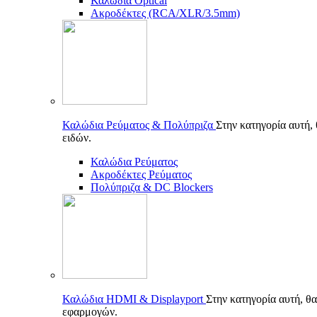
Καλώδια Optical
Ακροδέκτες (RCA/XLR/3.5mm)
Καλώδια Ρεύματος & Πολύπριζα
Στην κατηγορία αυτή,
ειδών.
Καλώδια Ρεύματος
Ακροδέκτες Ρεύματος
Πολύπριζα & DC Blockers
Καλώδια HDMI & Displayport
Στην κατηγορία αυτή, θα
εφαρμογών.