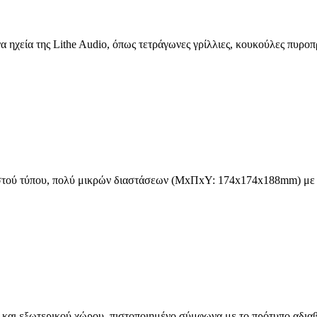
α ηχεία της Lithe Audio, όπως τετράγωνες γρίλλιες, κουκούλες πυρο
τού τύπου, πολύ μικρών διαστάσεων (ΜxΠxΥ: 174x174x188mm) με υπο
και εξωτερικού χώρου, πιστοποιημένο σύμφωνα με το πρότυπο αδιαβρο