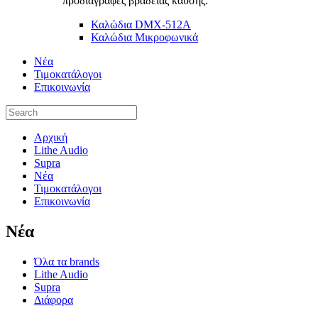
προδιαγραφές βραδείας καύσης.
Καλώδια DMX-512A
Καλώδια Μικροφωνικά
Νέα
Τιμοκατάλογοι
Επικοινωνία
Αρχική
Lithe Audio
Supra
Νέα
Τιμοκατάλογοι
Επικοινωνία
Nέα
Όλα τα brands
Lithe Audio
Supra
Διάφορα