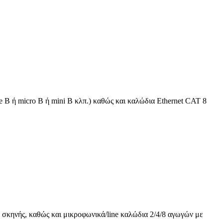
 B ή micro B ή mini B κλπ.) καθώς και καλώδια Ethernet CAT 8
 σκηνής, καθώς και μικροφωνικά/line καλώδια 2/4/8 αγωγών με