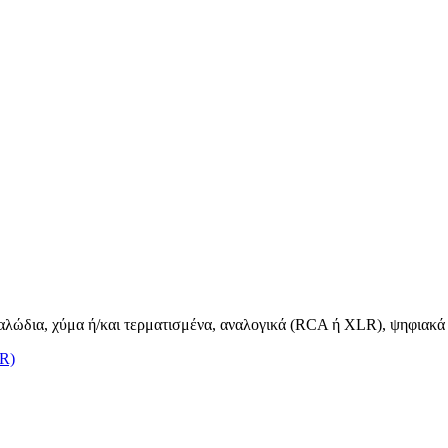
καλώδια, χύμα ή/και τερματισμένα, αναλογικά (RCA ή XLR), ψηφιακά &
LR)