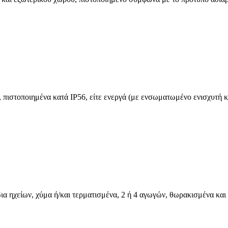
ιστοποιημένα κατά IP56, είτε ενεργά (με ενσωματωμένο ενισχυτή και
ια ηχείων, χύμα ή/και τερματισμένα, 2 ή 4 αγωγών, θωρακισμένα και 