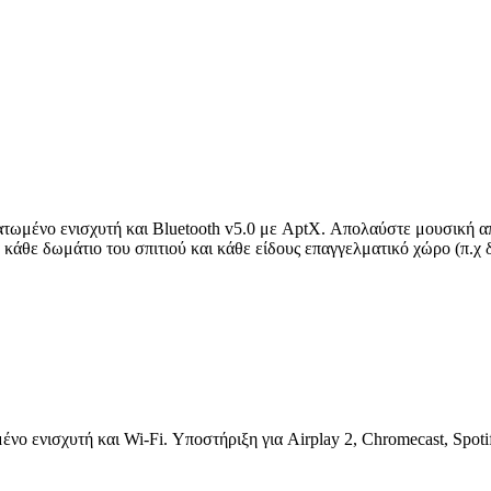
ατωμένο ενισχυτή και Bluetooth v5.0 με AptX. Απολαύστε μουσική α
α κάθε δωμάτιο του σπιτιού και κάθε είδους επαγγελματικό χώρο (π.χ
νο ενισχυτή και Wi-Fi. Υποστήριξη για Airplay 2, Chromecast, Spot