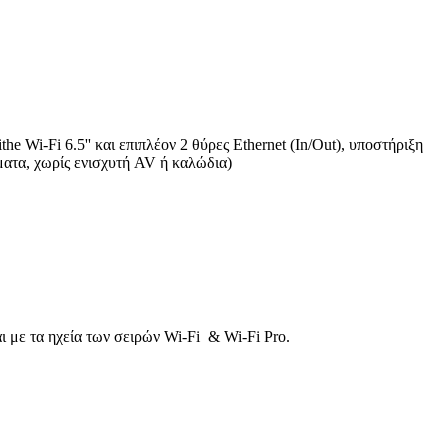
e Wi-Fi 6.5'' και επιπλέον 2 θύρες Ethernet (In/Out), υποστήριξη
ματα, χωρίς ενισχυτή AV ή καλώδια)
αι με τα ηχεία των σειρών Wi-Fi & Wi-Fi Pro.