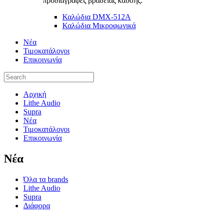
προδιαγραφές βραδείας καύσης.
Καλώδια DMX-512A
Καλώδια Μικροφωνικά
Νέα
Τιμοκατάλογοι
Επικοινωνία
Αρχική
Lithe Audio
Supra
Νέα
Τιμοκατάλογοι
Επικοινωνία
Nέα
Όλα τα brands
Lithe Audio
Supra
Διάφορα