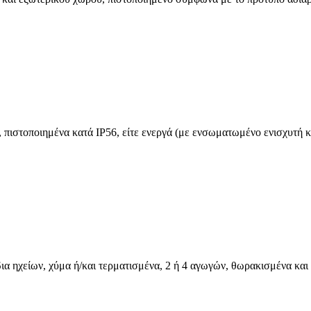
ιστοποιημένα κατά IP56, είτε ενεργά (με ενσωματωμένο ενισχυτή και
ια ηχείων, χύμα ή/και τερματισμένα, 2 ή 4 αγωγών, θωρακισμένα και 