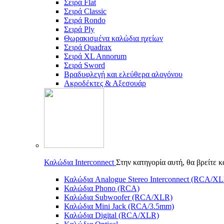
Σειρά Flat
Σειρά Classic
Σειρά Rondo
Σειρά Ply
Θωρακισμένα καλώδια ηχείων
Σειρά Quadrax
Σειρά XL Annorum
Σειρά Sword
Βραδυφλεγή και ελεύθερα αλογόνου
Ακροδέκτες & Αξεσουάρ
Καλώδια Interconnect
Στην κατηγορία αυτή, θα βρείτε 
Καλώδια Analogue Stereo Interconnect (RCA/X
Καλώδια Phono (RCA)
Καλώδια Subwoofer (RCA/XLR)
Καλώδια Mini Jack (RCA/3.5mm)
Καλώδια Digital (RCA/XLR)