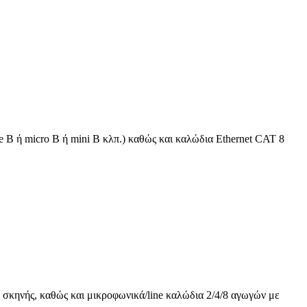
 B ή micro B ή mini B κλπ.) καθώς και καλώδια Ethernet CAT 8
 σκηνής, καθώς και μικροφωνικά/line καλώδια 2/4/8 αγωγών με