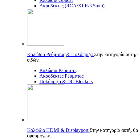
Καλώδια Optical
Ακροδέκτες (RCA/XLR/3.5mm)
Καλώδια Ρεύματος & Πολύπριζα
Στην κατηγορία αυτή,
ειδών.
Καλώδια Ρεύματος
Ακροδέκτες Ρεύματος
Πολύπριζα & DC Blockers
Καλώδια HDMI & Displayport
Στην κατηγορία αυτή, θα
εφαρμογών.