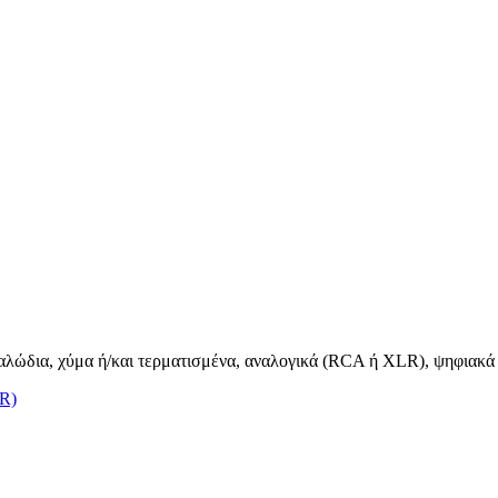
καλώδια, χύμα ή/και τερματισμένα, αναλογικά (RCA ή XLR), ψηφιακά &
LR)