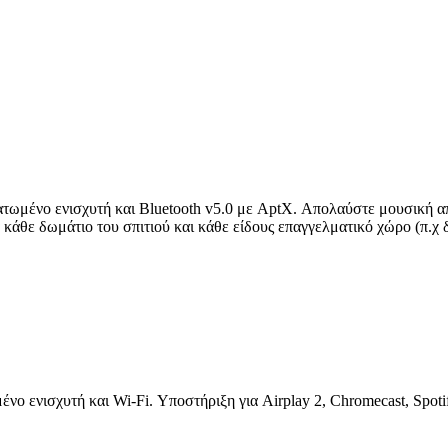
ατωμένο ενισχυτή και Bluetooth v5.0 με AptX. Απολαύστε μουσική α
α κάθε δωμάτιο του σπιτιού και κάθε είδους επαγγελματικό χώρο (π.χ
νο ενισχυτή και Wi-Fi. Υποστήριξη για Airplay 2, Chromecast, Spot