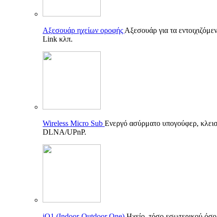
Αξεσουάρ ηχείων οροφής
Αξεσουάρ για τα εντοιχιζόμεν
Link κλπ.
Wireless Micro Sub
Ενεργό ασύρματο υπογούφερ, κλεισ
DLNA/UPnP.
iO1 (Indoor-Outdoor One)
Ηχείο, τόσο εσωτερικού όσο 