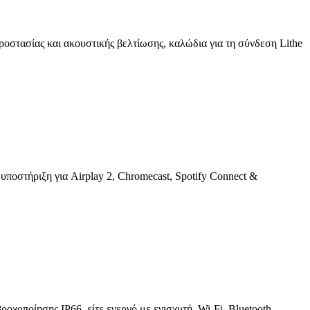
προστασίας και ακουστικής βελτίωσης, καλώδια για τη σύνδεση Lithe
στήριξη για Airplay 2, Chromecast, Spotify Connect &
χοποίησης IP66, είτε ενεργό με ενισχυτή, Wi-Fi, Bluetooth,