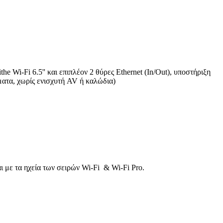
e Wi-Fi 6.5'' και επιπλέον 2 θύρες Ethernet (In/Out), υποστήριξη
ματα, χωρίς ενισχυτή AV ή καλώδια)
αι με τα ηχεία των σειρών Wi-Fi & Wi-Fi Pro.