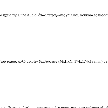
α ηχεία της Lithe Audio, όπως τετράγωνες γρίλλιες, κουκούλες πυρο
τού τύπου, πολύ μικρών διαστάσεων (ΜxΠxΥ: 174x174x188mm) με υπο
και εξωτερικού χώρου, πιστοποιημένο σύμφωνα με το πρότυπο αδιαβρο