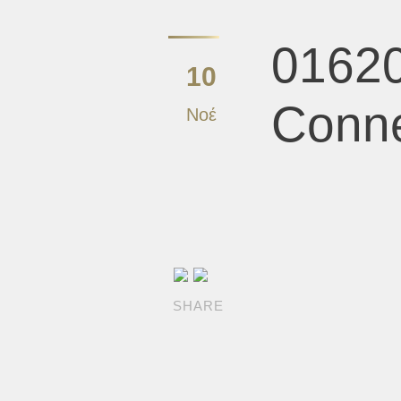
01620
10
Conn
Νοέ
SHARE