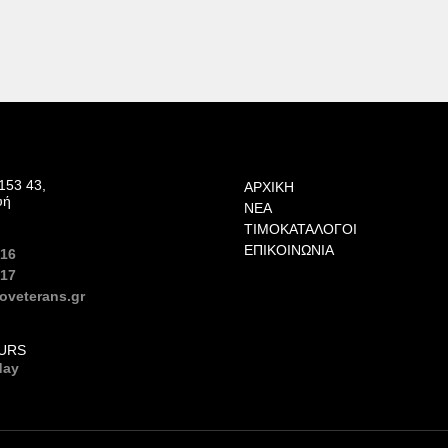
153 43,
ΑΡΧΙΚΉ
υή
ΝΈΑ
ΤΙΜΟΚΑΤΆΛΟΓΟΙ
ΕΠΙΚΟΙΝΩΝΊΑ
616
617
oveterans.gr
URS
day