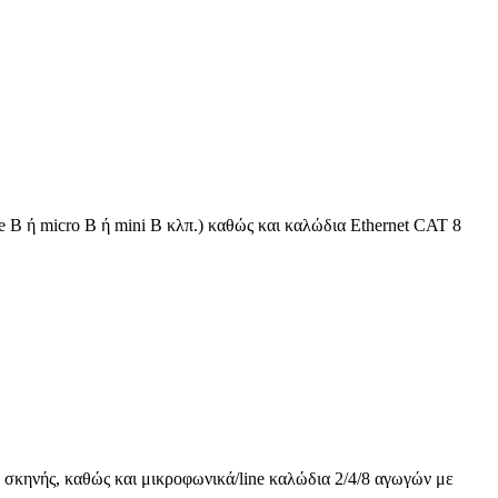
 B ή micro B ή mini B κλπ.) καθώς και καλώδια Ethernet CAT 8
 σκηνής, καθώς και μικροφωνικά/line καλώδια 2/4/8 αγωγών με