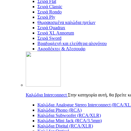
Σειρά Flat
Σειρά Classic
Σειρά Rondo
Σειρά Ply
Θωρακισμένα καλώδια ηχείων
Σειρά Quadrax
Σειρά XL Annorum
Σειρά Sword
Βραδυφλεγή και ελεύθερα αλογόνου
Ακροδέκτες & Αξεσουάρ
Καλώδια Interconnect
Στην κατηγορία αυτή, θα βρείτε 
Καλώδια Analogue Stereo Interconnect (RCA/X
Καλώδια Phono (RCA)
Καλώδια Subwoofer (RCA/XLR)
Καλώδια Mini Jack (RCA/3.5mm)
Καλώδια Digital (RCA/XLR)