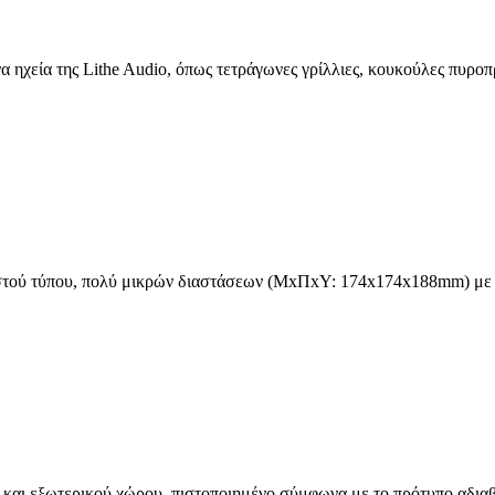
α ηχεία της Lithe Audio, όπως τετράγωνες γρίλλιες, κουκούλες πυρο
τού τύπου, πολύ μικρών διαστάσεων (ΜxΠxΥ: 174x174x188mm) με υπο
και εξωτερικού χώρου, πιστοποιημένο σύμφωνα με το πρότυπο αδιαβρο