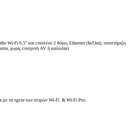
e Wi-Fi 6.5'' και επιπλέον 2 θύρες Ethernet (In/Out), υποστήριξη
ματα, χωρίς ενισχυτή AV ή καλώδια)
αι με τα ηχεία των σειρών Wi-Fi & Wi-Fi Pro.