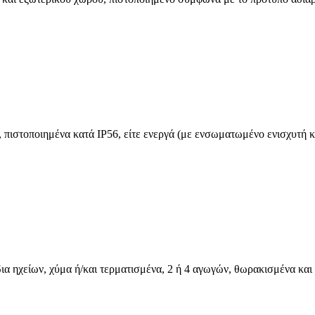
ιστοποιημένα κατά IP56, είτε ενεργά (με ενσωματωμένο ενισχυτή και
ια ηχείων, χύμα ή/και τερματισμένα, 2 ή 4 αγωγών, θωρακισμένα και 