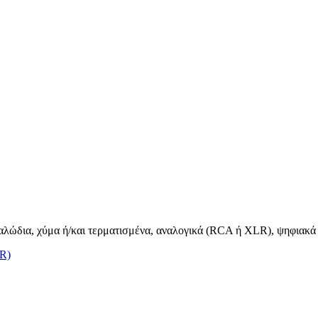
καλώδια, χύμα ή/και τερματισμένα, αναλογικά (RCA ή XLR), ψηφιακά &
LR)