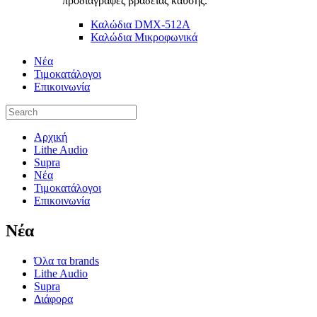
προδιαγραφές βραδείας καύσης.
Καλώδια DMX-512A
Καλώδια Μικροφωνικά
Νέα
Τιμοκατάλογοι
Επικοινωνία
Αρχική
Lithe Audio
Supra
Νέα
Τιμοκατάλογοι
Επικοινωνία
Nέα
Όλα τα brands
Lithe Audio
Supra
Διάφορα