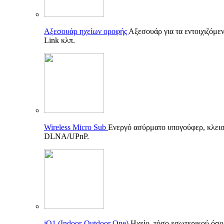
Αξεσουάρ ηχείων οροφής
Αξεσουάρ για τα εντοιχιζόμεν
Link κλπ.
Wireless Micro Sub
Ενεργό ασύρματο υπογούφερ, κλεισ
DLNA/UPnP.
iO1 (Indoor-Outdoor One)
Ηχείο, τόσο εσωτερικού όσο 