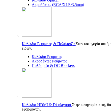
Καλώδια Optical
Ακροδέκτες (RCA/XLR/3.5mm)
Καλώδια Ρεύματος & Πολύπριζα
Στην κατηγορία αυτή,
ειδών.
Καλώδια Ρεύματος
Ακροδέκτες Ρεύματος
Πολύπριζα & DC Blockers
Καλώδια HDMI & Displayport
Στην κατηγορία αυτή, θα
εφαρμογών.