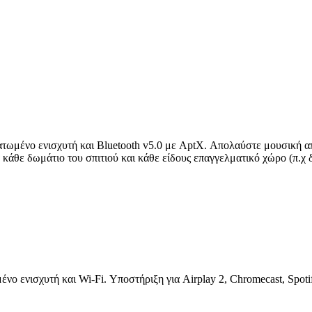
ατωμένο ενισχυτή και Bluetooth v5.0 με AptX. Απολαύστε μουσική α
α κάθε δωμάτιο του σπιτιού και κάθε είδους επαγγελματικό χώρο (π.χ
νο ενισχυτή και Wi-Fi. Υποστήριξη για Airplay 2, Chromecast, Spot