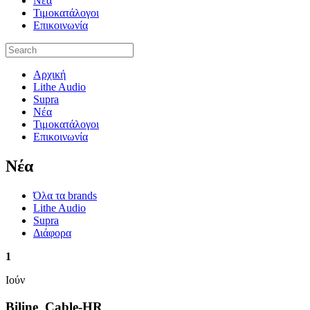
Νέα
Τιμοκατάλογοι
Επικοινωνία
Αρχική
Lithe Audio
Supra
Νέα
Τιμοκατάλογοι
Επικοινωνία
Nέα
Όλα τα brands
Lithe Audio
Supra
Διάφορα
1
Ιούν
Biline_Cable-HR