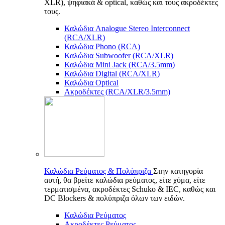
XLR), ψηφιακά & optical, καθώς και τους ακροδέκτες
τους.
Καλώδια Analogue Stereo Interconnect
(RCA/XLR)
Καλώδια Phono (RCA)
Καλώδια Subwoofer (RCA/XLR)
Καλώδια Mini Jack (RCA/3.5mm)
Καλώδια Digital (RCA/XLR)
Καλώδια Optical
Ακροδέκτες (RCA/XLR/3.5mm)
Καλώδια Ρεύματος & Πολύπριζα
Στην κατηγορία
αυτή, θα βρείτε καλώδια ρεύματος, είτε χύμα, είτε
τερματισμένα, ακροδέκτες Schuko & IEC, καθώς και
DC Blockers & πολύπριζα όλων των ειδών.
Καλώδια Ρεύματος
Ακροδέκτες Ρεύματος