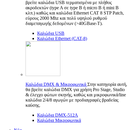
βρείτε καλώδια USB τερματισμένα με πλήθος
ακροδεκτών (type A σε type B ή micro B ή mini B
κλπ.) καθώς και καλώδια Ethernet CAT 8 STP Patch,
εύρους 2000 Mhz και πολύ υψηλού ρυθμού
διαμεταγωγής δεδομένων (>40GBase-T).
Καλώδια USB
Καλώδια Ethernet (CAT-8)
Καλώδια DMX & Μικροφωνικά
Στην κατηγορία αυτή,
θα βρείτε καλώδια DMX για χρήση Pro Stage, Studio
& έλεγχο φώτων σκηνής, καθώς και μικροφωνικά/line
καλώδια 2/4/8 αγωγών με προδιαγραφές βραδείας
καύσης.
Καλώδια DMX-512A
Καλώδια Μικροφωνικά