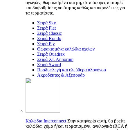
αγωγών, θωρακισμένα και μη, σε διάφορες διατομές
και διαβαθμίσεις ποιότητας καθώς και ακροδέκτες για
τα τερματίσετε.
Σειρά Sky
Σειρά Flat
Σειρά Classic
Σειρά Rondo
Σειρά Ply
Θωρακισμένα καλώδια ηχείων
Σειρά Quadrax
Σειρά XL Annorum
Σειρά Sword
Βραδυφλεγή και ελεύθερα αλογόνου
Ακροδέκτες & Αξεσουάρ
Καλώδια Interconnect
Στην κατηγορία αυτή, θα βρείτε
καλώδια, χύμα ή/και τερματισμένα, αναλογικά (RCA ή