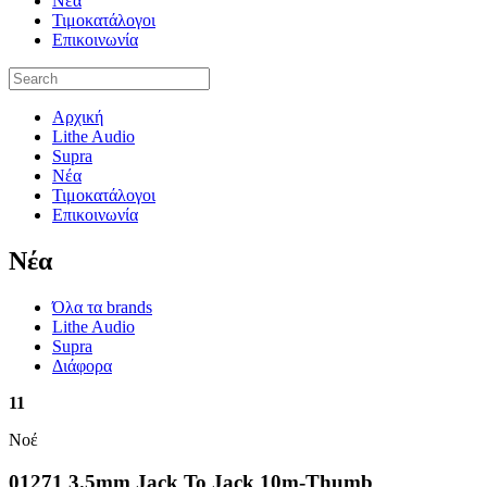
Νέα
Τιμοκατάλογοι
Επικοινωνία
Αρχική
Lithe Audio
Supra
Νέα
Τιμοκατάλογοι
Επικοινωνία
Nέα
Όλα τα brands
Lithe Audio
Supra
Διάφορα
11
Νοέ
01271 3.5mm Jack To Jack 10m-Thumb