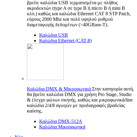
βρείτε καλώδια USB τερματισμένα με πλήθος
ακροδεκτών (type A σε type B ή micro B ή mini B
κλπ.) καθώς και καλώδια Ethernet CAT 8 STP Patch,
εύρους 2000 Mhz και πολύ υψηλού ρυθμού
διαμεταγωγής δεδομένων (>40GBase-T).
Καλώδια USB
Καλώδια Ethernet (CAT-8)
Καλώδια DMX & Μικροφωνικά
Στην κατηγορία αυτή,
θα βρείτε καλώδια DMX για χρήση Pro Stage, Studio
& έλεγχο φώτων σκηνής, καθώς και μικροφωνικά/line
καλώδια 2/4/8 αγωγών με προδιαγραφές βραδείας
καύσης.
Καλώδια DMX-512A
Καλώδια Μικροφωνικά