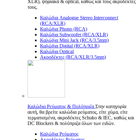
XLR), ψηφιακά & optical, καθώς και τους ακροδέκτες
τους.
Καλώδια Analogue Stereo Interconnect
(RCA/XLR)
Καλώδια Phono (RCA)
Καλώδια Subwoofer (RCA/XLR)
Καλώδια Mini Jack (RCA/3.5mm)
Καλώδια Digital (RCA/XLR)
Καλώδια Optical
Ακροδέκτες (RCA/XLR/3.5mm)
Καλώδια Ρεύματος & Πολύπριζα
Στην κατηγορία
αυτή, θα βρείτε καλώδια ρεύματος, είτε χύμα, είτε
τερματισμένα, ακροδέκτες Schuko & IEC, καθώς και
DC Blockers & πολύπριζα όλων των ειδών.
Καλώδια Ρεύματος
Ακροδέκτες Ρεύματος