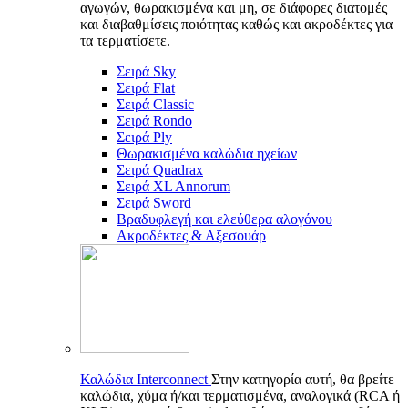
αγωγών, θωρακισμένα και μη, σε διάφορες διατομές
και διαβαθμίσεις ποιότητας καθώς και ακροδέκτες για
τα τερματίσετε.
Σειρά Sky
Σειρά Flat
Σειρά Classic
Σειρά Rondo
Σειρά Ply
Θωρακισμένα καλώδια ηχείων
Σειρά Quadrax
Σειρά XL Annorum
Σειρά Sword
Βραδυφλεγή και ελεύθερα αλογόνου
Ακροδέκτες & Αξεσουάρ
Καλώδια Interconnect
Στην κατηγορία αυτή, θα βρείτε
καλώδια, χύμα ή/και τερματισμένα, αναλογικά (RCA ή