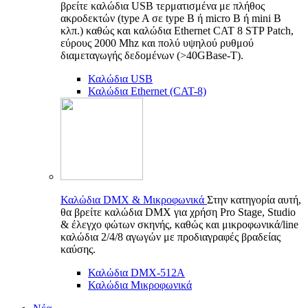
βρείτε καλώδια USB τερματισμένα με πλήθος
ακροδεκτών (type A σε type B ή micro B ή mini B
κλπ.) καθώς και καλώδια Ethernet CAT 8 STP Patch,
εύρους 2000 Mhz και πολύ υψηλού ρυθμού
διαμεταγωγής δεδομένων (>40GBase-T).
Καλώδια USB
Καλώδια Ethernet (CAT-8)
Καλώδια DMX & Μικροφωνικά
Στην κατηγορία αυτή,
θα βρείτε καλώδια DMX για χρήση Pro Stage, Studio
& έλεγχο φώτων σκηνής, καθώς και μικροφωνικά/line
καλώδια 2/4/8 αγωγών με προδιαγραφές βραδείας
καύσης.
Καλώδια DMX-512A
Καλώδια Μικροφωνικά