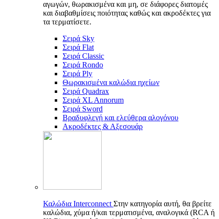
αγωγών, θωρακισμένα και μη, σε διάφορες διατομές
και διαβαθμίσεις ποιότητας καθώς και ακροδέκτες για
τα τερματίσετε.
Σειρά Sky
Σειρά Flat
Σειρά Classic
Σειρά Rondo
Σειρά Ply
Θωρακισμένα καλώδια ηχείων
Σειρά Quadrax
Σειρά XL Annorum
Σειρά Sword
Βραδυφλεγή και ελεύθερα αλογόνου
Ακροδέκτες & Αξεσουάρ
Καλώδια Interconnect
Στην κατηγορία αυτή, θα βρείτε
καλώδια, χύμα ή/και τερματισμένα, αναλογικά (RCA ή