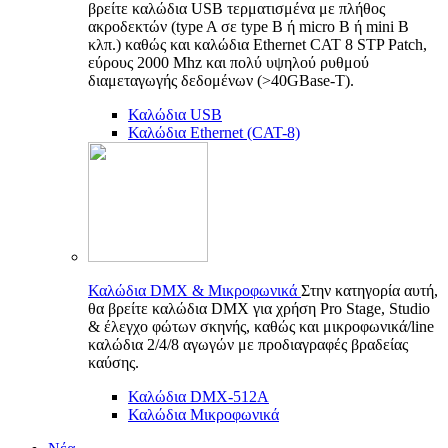
βρείτε καλώδια USB τερματισμένα με πλήθος
ακροδεκτών (type A σε type B ή micro B ή mini B
κλπ.) καθώς και καλώδια Ethernet CAT 8 STP Patch,
εύρους 2000 Mhz και πολύ υψηλού ρυθμού
διαμεταγωγής δεδομένων (>40GBase-T).
Καλώδια USB
Καλώδια Ethernet (CAT-8)
Καλώδια DMX & Μικροφωνικά
Στην κατηγορία αυτή,
θα βρείτε καλώδια DMX για χρήση Pro Stage, Studio
& έλεγχο φώτων σκηνής, καθώς και μικροφωνικά/line
καλώδια 2/4/8 αγωγών με προδιαγραφές βραδείας
καύσης.
Καλώδια DMX-512A
Καλώδια Μικροφωνικά