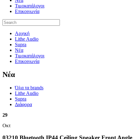
Νέα
Τιμοκατάλογοι
Επικοινωνία
Αρχική
Lithe Audio
Supra
Νέα
Τιμοκατάλογοι
Επικοινωνία
Nέα
Όλα τα brands
Lithe Audio
Supra
Διάφορα
29
Οκτ
03210 Bluetooth IP44 Ceiling Speaker Front Angle