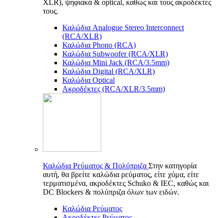
XLR), ψηφιακά & optical, καθώς και τους ακροδέκτες
τους.
Καλώδια Analogue Stereo Interconnect
(RCA/XLR)
Καλώδια Phono (RCA)
Καλώδια Subwoofer (RCA/XLR)
Καλώδια Mini Jack (RCA/3.5mm)
Καλώδια Digital (RCA/XLR)
Καλώδια Optical
Ακροδέκτες (RCA/XLR/3.5mm)
Καλώδια Ρεύματος & Πολύπριζα
Στην κατηγορία
αυτή, θα βρείτε καλώδια ρεύματος, είτε χύμα, είτε
τερματισμένα, ακροδέκτες Schuko & IEC, καθώς και
DC Blockers & πολύπριζα όλων των ειδών.
Καλώδια Ρεύματος
Ακροδέκτες Ρεύματος