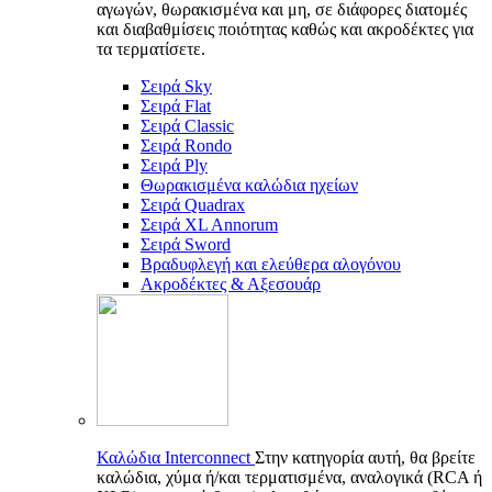
αγωγών, θωρακισμένα και μη, σε διάφορες διατομές
και διαβαθμίσεις ποιότητας καθώς και ακροδέκτες για
τα τερματίσετε.
Σειρά Sky
Σειρά Flat
Σειρά Classic
Σειρά Rondo
Σειρά Ply
Θωρακισμένα καλώδια ηχείων
Σειρά Quadrax
Σειρά XL Annorum
Σειρά Sword
Βραδυφλεγή και ελεύθερα αλογόνου
Ακροδέκτες & Αξεσουάρ
Καλώδια Interconnect
Στην κατηγορία αυτή, θα βρείτε
καλώδια, χύμα ή/και τερματισμένα, αναλογικά (RCA ή