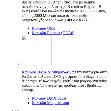
βρείτε καλώδια USB τερματισμένα με πλήθος
ακροδεκτών (type A σε type B ή micro B ή mini B
κλπ.) καθώς και καλώδια Ethernet CAT 8 STP Patch,
εύρους 2000 Mhz και πολύ υψηλού ρυθμού
διαμεταγωγής δεδομένων (>40GBase-T).
Καλώδια USB
Καλώδια Ethernet (CAT-8)
Καλώδια DMX & Μικροφωνικά
Στην κατηγορία αυτή,
θα βρείτε καλώδια DMX για χρήση Pro Stage, Studio
& έλεγχο φώτων σκηνής, καθώς και μικροφωνικά/line
καλώδια 2/4/8 αγωγών με προδιαγραφές βραδείας
καύσης.
Καλώδια DMX-512A
Καλώδια Μικροφωνικά