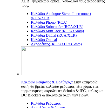
XLR), ψηφιακά & optical, καθώς και τους ακροδέκτες
τους.
Καλώδια Analogue Stereo Interconnect
(RCA/XLR)
Καλώδια Phono (RCA)
Καλώδια Subwoofer (RCA/XLR)
Καλώδια Mini Jack (RCA/3.5mm)
Καλώδια Digital (RCA/XLR)
Καλώδια Optical
Ακροδέκτες (RCA/XLR/3.5mm)
Καλώδια Ρεύματος & Πολύπριζα
Στην κατηγορία
αυτή, θα βρείτε καλώδια ρεύματος, είτε χύμα, είτε
τερματισμένα, ακροδέκτες Schuko & IEC, καθώς και
DC Blockers & πολύπριζα όλων των ειδών.
Καλώδια Ρεύματος
Ακροδέκτες Ρεύματος