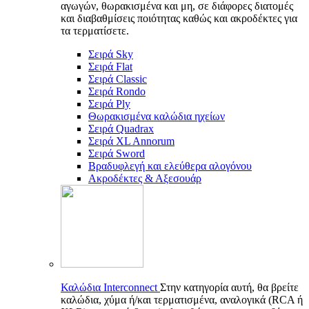
αγωγών, θωρακισμένα και μη, σε διάφορες διατομές
και διαβαθμίσεις ποιότητας καθώς και ακροδέκτες για
τα τερματίσετε.
Σειρά Sky
Σειρά Flat
Σειρά Classic
Σειρά Rondo
Σειρά Ply
Θωρακισμένα καλώδια ηχείων
Σειρά Quadrax
Σειρά XL Annorum
Σειρά Sword
Βραδυφλεγή και ελεύθερα αλογόνου
Ακροδέκτες & Αξεσουάρ
Καλώδια Interconnect
Στην κατηγορία αυτή, θα βρείτε
καλώδια, χύμα ή/και τερματισμένα, αναλογικά (RCA ή